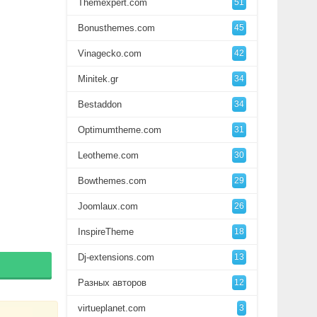
Themexpert.com
51
Bonusthemes.com
45
Vinagecko.com
42
Minitek.gr
34
Bestaddon
34
Optimumtheme.com
31
Leotheme.com
30
Bowthemes.com
29
Joomlaux.com
26
InspireTheme
18
Dj-extensions.com
13
Разных авторов
12
virtueplanet.com
3