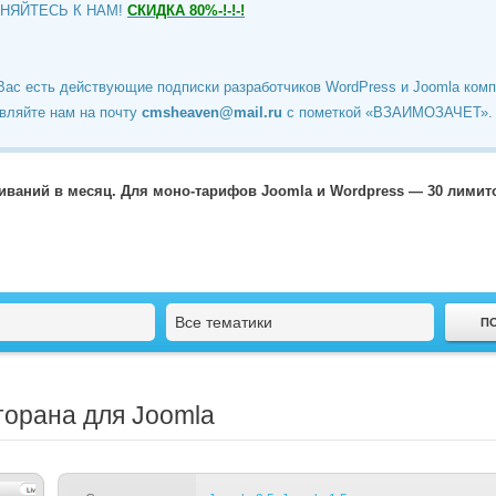
ИНЯЙТЕСЬ К НАМ!
СКИДКА 80%-!-!-!
Вас есть действующие подписки разработчиков WordPress и Joomla ком
вляйте нам на почту
cmsheaven@mail.ru
c пометкой «ВЗАИМОЗАЧЕТ».
чиваний в месяц. Для моно-тарифов Joomla и Wordpress — 30 лими
Все тематики
торана для Joomla