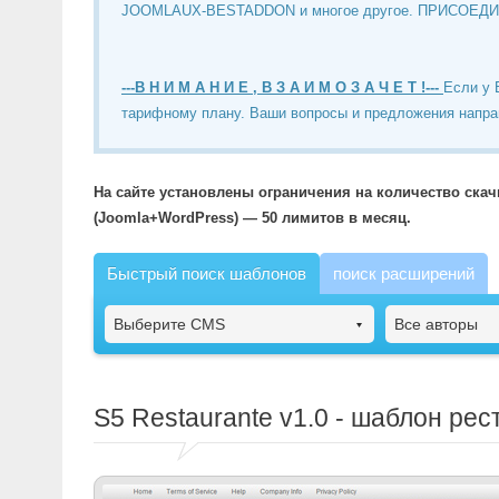
JOOMLAUX-BESTADDON и многое другое. ПРИСОЕД
---В Н И М А Н И Е , В З А И М О З А Ч Е Т !---
Если у 
тарифному плану. Ваши вопросы и предложения напра
На сайте установлены ограничения на количество ска
(Joomla+WordPress) — 50 лимитов в месяц.
Быстрый поиск шаблонов
поиск расширений
Выберите CMS
Все авторы
S5 Restaurante
v1.0 - шаблон рес