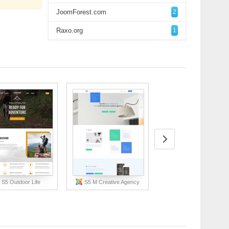
JoomForest.com
2
Raxo.org
1
S5 Outdoor Life
S5 M Creative Agency