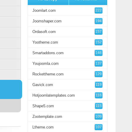
Joomlart.com
222
Joomshaper.com
194
Ordasoft.com
157
Yootheme.com
152
Smartaddons.com
146
Youjoomla.com
137
Rockettheme.com
129
Gavick.com
119
Hotjoomlatemplates.com
116
Shape5.com
115
Zootemplate.com
109
Ltheme.com
107