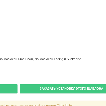
Пароль
Запомнить меня
Вступить в складчину
Забыли пароль?
Забыли логин?
No-MooMenu Drop Down, No-MooMenu Fading и Suckerfish;
ЗАКАЗАТЬ УСТАНОВКУ ЭТОГО ШАБЛОНА
е фрагмент текста мышкой и нажмите Ctrl + Enter