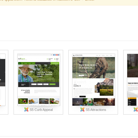
S5 Curb Appeal
S5 Attractions