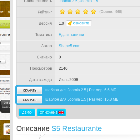
Совместимость
Joomla 2.5
,
Joomla 1.5
(Оценок :
968
)
Рейтинг
Версия
1.0
Тематика
Еда и напитки
Автор
Shape5.com
Скачано
0
Просмотров
2140
Дата выхода
Июль 2009
шаблон для Joomla 2.5 | Размер: 6.6 МБ
шаблон для Joomla 1.5 | Размер: 15.8 МБ
Описание
S5 Restaurante