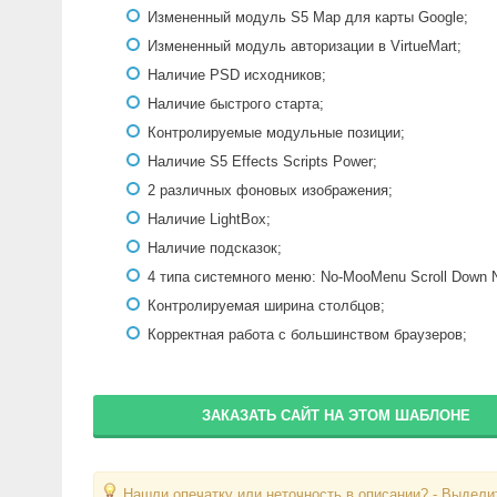
Измененный модуль S5 Map для карты Google;
Измененный модуль авторизации в VirtueMart;
Наличие PSD исходников;
Наличие быстрого старта;
Контролируемые модульные позиции;
Наличие S5 Effects Scripts Power;
2 различных фоновых изображения;
Наличие LightBox;
Наличие подсказок;
4 типа системного меню: No-MooMenu Scroll Down 
Контролируемая ширина столбцов;
Корректная работа с большинством браузеров;
ЗАКАЗАТЬ САЙТ НА ЭТОМ ШАБЛОНЕ
Нашли опечатку или неточность в описании? - Выделит