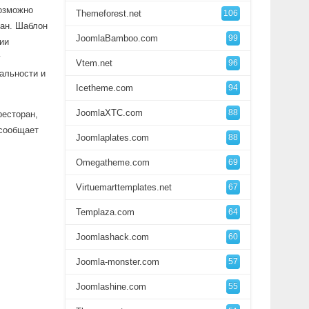
возможно
Themeforest.net
106
ран. Шаблон
JoomlaBamboo.com
99
ии
у
Vtem.net
96
альности и
Icetheme.com
94
JoomlaXTC.com
88
ресторан,
 сообщает
Joomlaplates.com
88
Omegatheme.com
69
Virtuemarttemplates.net
67
Templaza.com
64
Joomlashack.com
60
Joomla-monster.com
57
Joomlashine.com
55