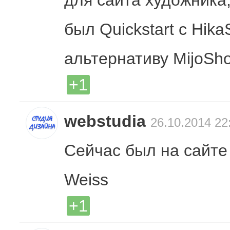
для сайта художника,
был Quickstart с Hik
альтернативу MijoSho
+1
webstudia
26.10.2014 22
Сейчас был на сайте
Weiss
+1