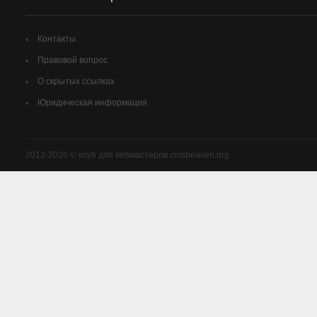
Контакты
Правовой вопрос
О скрытых ссылках
Юридическая информация
2012-2026 © клуб для вебмастеров cmsheaven.org