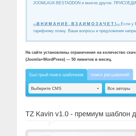
JOOMLAUX-BESTADDON и многое другое. ПРИСОЕД
---В Н И М А Н И Е , В З А И М О З А Ч Е Т !---
Если у 
тарифному плану. Ваши вопросы и предложения напра
На сайте установлены ограничения на количество ска
(Joomla+WordPress) — 50 лимитов в месяц.
Быстрый поиск шаблонов
поиск расширений
Выберите CMS
Все авторы
TZ Kavin
v1.0 - премиум шаблон д