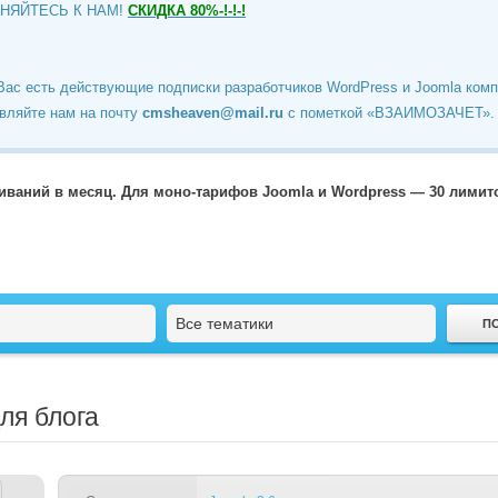
ИНЯЙТЕСЬ К НАМ!
СКИДКА 80%-!-!-!
Вас есть действующие подписки разработчиков WordPress и Joomla ком
вляйте нам на почту
cmsheaven@mail.ru
c пометкой «ВЗАИМОЗАЧЕТ».
чиваний в месяц. Для моно-тарифов Joomla и Wordpress — 30 лими
Все тематики
ля блога