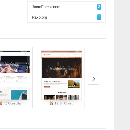
JoomForest.com
2
Raxo.org
1
TZ Consulta
TZ St. Christ