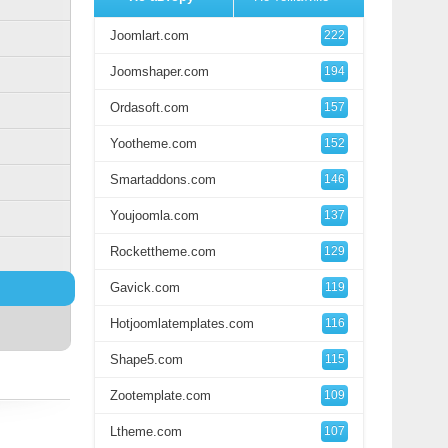
Joomlart.com
222
Joomshaper.com
194
Ordasoft.com
157
Yootheme.com
152
Smartaddons.com
146
Youjoomla.com
137
Rockettheme.com
129
Gavick.com
119
Hotjoomlatemplates.com
116
Shape5.com
115
Zootemplate.com
109
Ltheme.com
107