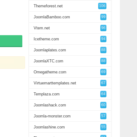
Themeforest.net
106
JoomlaBamboo.com
99
Vtem.net
96
Icetheme.com
94
Joomlaplates.com
88
JoomlaXTC.com
88
Omegatheme.com
69
Virtuemarttemplates.net
67
Templaza.com
64
Joomlashack.com
60
Joomla-monster.com
57
Joomlashine.com
55