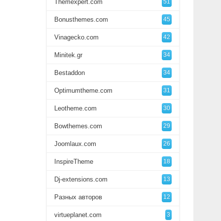
Themexpert.com
51
Bonusthemes.com
45
Vinagecko.com
42
Minitek.gr
34
Bestaddon
34
Optimumtheme.com
31
Leotheme.com
30
Bowthemes.com
29
Joomlaux.com
26
InspireTheme
18
Dj-extensions.com
13
Разных авторов
12
virtueplanet.com
3