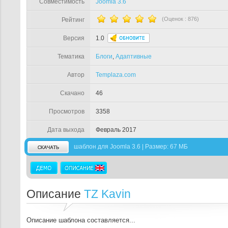
Совместимость
Joomla 3.6
(Оценок :
876
)
Рейтинг
Версия
1.0
Тематика
Блоги
,
Адаптивные
Автор
Templaza.com
Скачано
46
Просмотров
3358
Дата выхода
Февраль 2017
шаблон для Joomla 3.6 | Размер: 67 МБ
Описание
TZ Kavin
Описание шаблона составляется...