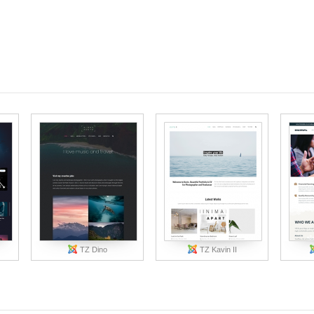
TZ Dino
TZ Kavin II