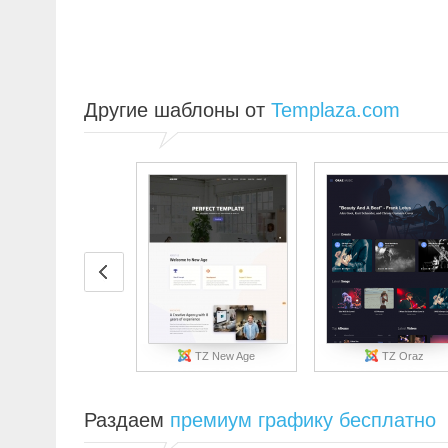
Другие шаблоны от
Templaza.com
TZ New Age
TZ Oraz
Раздаем
премиум графику бесплатно