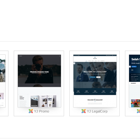
YJ Promo
YJ LegalCorp