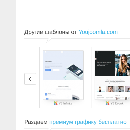
Другие шаблоны от
Youjoomla.com
YJ Infinity
YJ Brook
Раздаем
премиум графику бесплатно