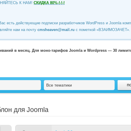
ИНЯЙТЕСЬ К НАМ!
СКИДКА 80%-!-!-!
Вас есть действующие подписки разработчиков WordPress и Joomla ком
вляйте нам на почту
cmsheaven@mail.ru
c пометкой «ВЗАИМОЗАЧЕТ».
чиваний в месяц. Для моно-тарифов Joomla и Wordpress — 30 лими
Все тематики
блон для Joomla