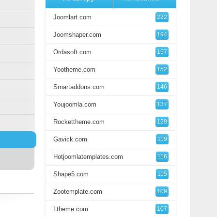
Joomlart.com
222
Joomshaper.com
194
Ordasoft.com
157
Yootheme.com
152
Smartaddons.com
146
Youjoomla.com
137
Rockettheme.com
129
Gavick.com
119
Hotjoomlatemplates.com
116
Shape5.com
115
Zootemplate.com
109
Ltheme.com
107