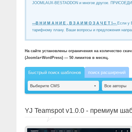
JOOMLAUX-BESTADDON и многое другое. ПРИСОЕД
---В Н И М А Н И Е , В З А И М О З А Ч Е Т !---
Если у 
тарифному плану. Ваши вопросы и предложения напра
На сайте установлены ограничения на количество ска
(Joomla+WordPress) — 50 лимитов в месяц.
Быстрый поиск шаблонов
поиск расширений
Выберите CMS
Все авторы
YJ Teamspot
v1.0.0 - премиум ша