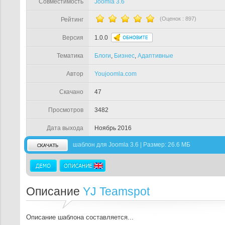
Совместимость
Joomla 3.6
(Оценок :
897
)
Рейтинг
Версия
1.0.0
Тематика
Блоги
,
Бизнес
,
Адаптивные
Автор
Youjoomla.com
Скачано
47
Просмотров
3482
Дата выхода
Ноябрь 2016
шаблон для Joomla 3.6 | Размер: 26.6 МБ
Описание
YJ Teamspot
Описание шаблона составляется...