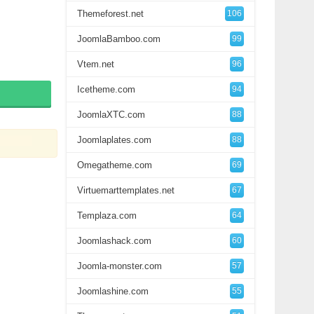
Themeforest.net
106
JoomlaBamboo.com
99
Vtem.net
96
Icetheme.com
94
JoomlaXTC.com
88
Joomlaplates.com
88
Omegatheme.com
69
Virtuemarttemplates.net
67
Templaza.com
64
Joomlashack.com
60
Joomla-monster.com
57
Joomlashine.com
55