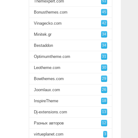
Themexpert.com
51
Bonusthemes.com
45
Vinagecko.com
42
Minitek.gr
34
Bestaddon
34
Optimumtheme.com
31
Leotheme.com
30
Bowthemes.com
29
Joomlaux.com
26
InspireTheme
18
Dj-extensions.com
13
Разных авторов
12
virtueplanet.com
3