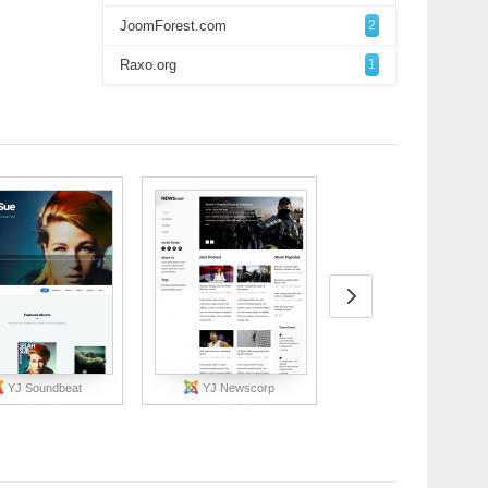
JoomForest.com
2
Raxo.org
1
YJ Soundbeat
YJ Newscorp