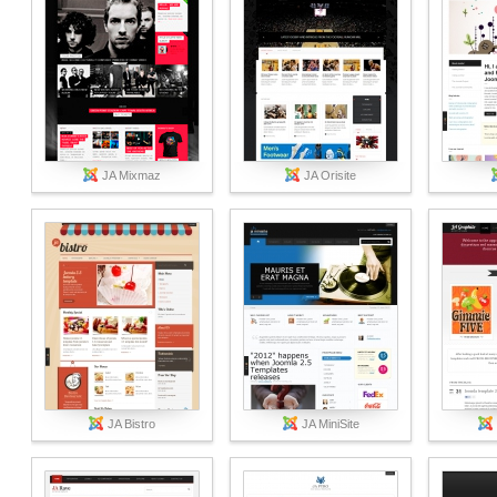
JA Mixmaz
JA Orisite
JA Bistro
JA MiniSite