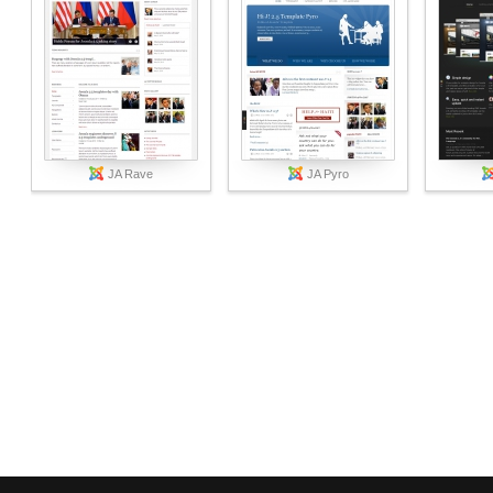
JA Rave
JA Pyro