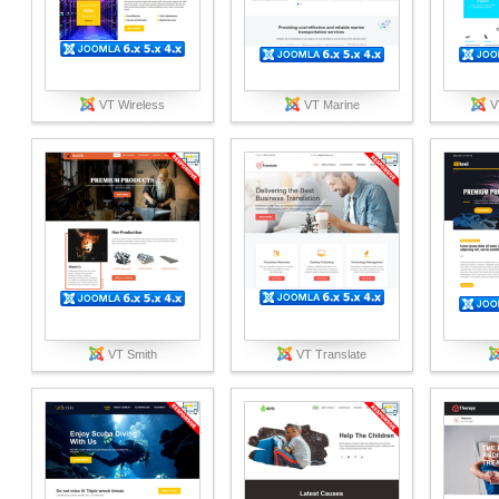
VT Wireless
VT Marine
V
VT Smith
VT Translate