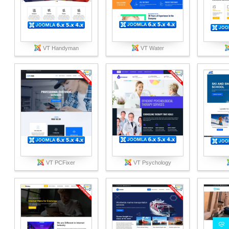
VT Handyman
VT Water
VT PCFixer
VT Psychology