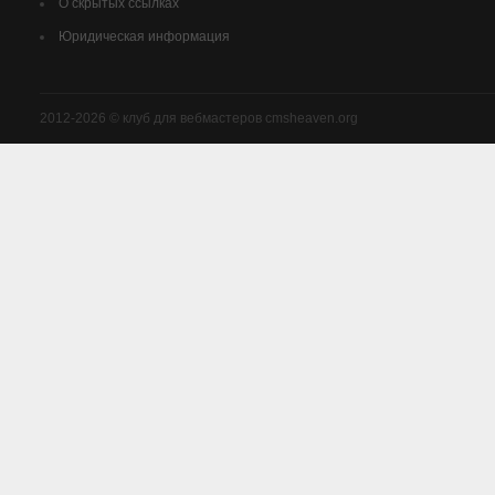
О скрытых ссылках
Юридическая информация
2012-2026 © клуб для вебмастеров cmsheaven.org