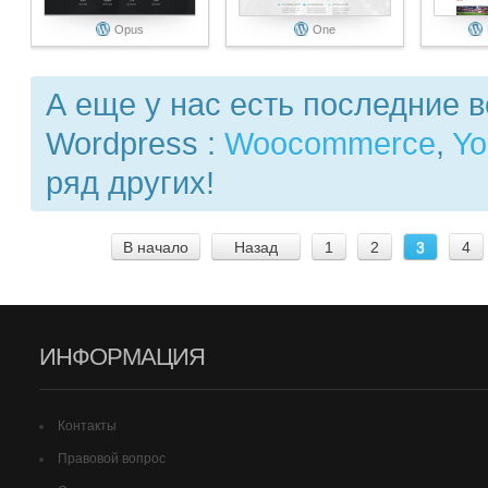
Opus
One
А еще у нас есть последние 
Wordpress :
Woocommerce
,
Yo
ряд других!
В начало
Назад
1
2
3
4
ИНФОРМАЦИЯ
Контакты
Правовой вопрос