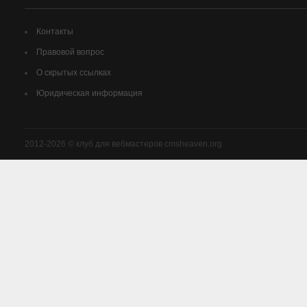
Контакты
Правовой вопрос
О скрытых ссылках
Юридическая информация
2012-2026 © клуб для вебмастеров cmsheaven.org