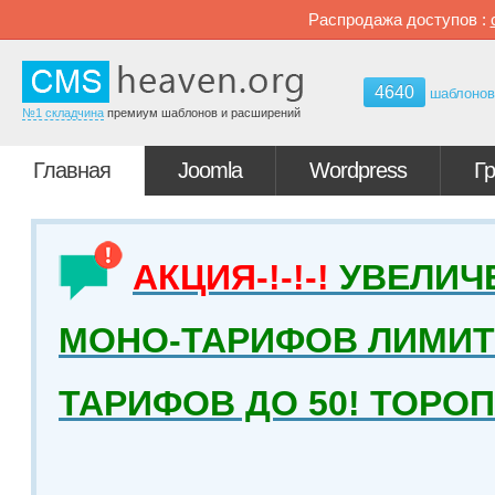
Распродажа доступов :
4640
шаблоно
№1 складчина
премиум шаблонов и расширений
Главная
Joomla
Wordpress
Г
АКЦИЯ-!-!-!
УВЕЛИЧ
МОНО-ТАРИФОВ ЛИМИТ 
ТАРИФОВ ДО 50! ТОРО