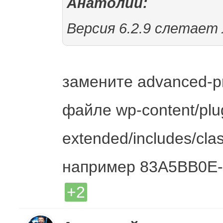
Анатолий:
Версия 6.2.9 слетает
замените advanced-pr
файле wp-content/plu
extended/includes/cla
например 83A5BB0E
+2