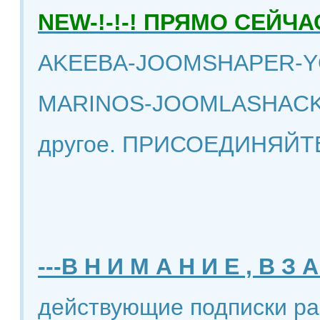
NEW-!-!-! ПРЯМО СЕЙ
AKEEBA-JOOMSHAPER-Y
MARINOS-JOOMLASHACK
другое. ПРИСОЕДИНЯЙТ
---В Н И М А Н И Е , В З А
действующие подписки ра