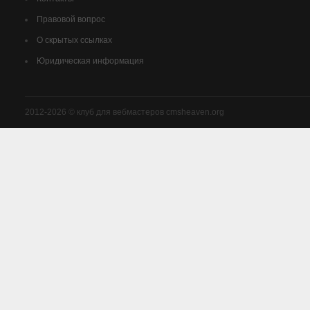
Правовой вопрос
О скрытых ссылках
Юридическая информация
2012-2026 © клуб для вебмастеров cmsheaven.org