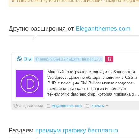
Нашли опечатку или неточность в описании? - Выделите фрагме
Другие расширения от
Elegantthemes.com
Divi
B
Theme5.9.0&4.27.4&ExtraTheme4.27.4
Мощный конструктор страниц и шаблонов для
Wordpress. Даже не обладая знаниями в CSS и
PHP, с помощью Divi Builder можно создавать
шедевральные сайты. Плагин использует
технологию drag and drop, которая призвана о ...
3 недели назад
Elegantthemes.com
Утилиты
Раздаем
премиум графику бесплатно