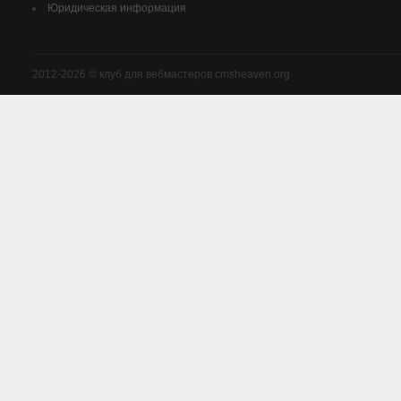
Юридическая информация
2012-2026 © клуб для вебмастеров cmsheaven.org