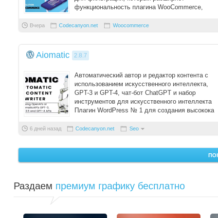
функциональность плагина WooCommerce,
позволяя посетителям в ...
Вчера
Codecanyon.net
Woocommerce
Aiomatic
2.8.7
Автоматический автор и редактор контента с
использованием искусственного интеллекта,
GPT-3 и GPT-4, чат-бот ChatGPT и набор
инструментов для искусственного интеллекта
Плагин WordPress № 1 для создания высокока
...
6 дней назад
Codecanyon.net
Seo
ПО
Раздаем
премиум графику бесплатно