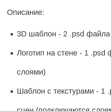
Описание:
​3D шаблон - 2 .psd файл
Логотип на стене - 1 .psd
слоями)
Шаблон с текстурами -
1 
сцен (подключаются слоя