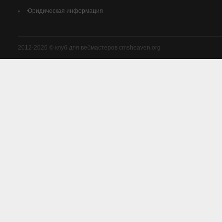
Юридическая информация
2012-2026 © клуб для вебмастеров cmsheaven.org