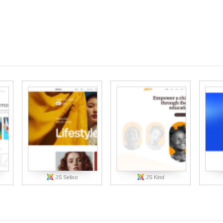
JS Selixo
JS Kind