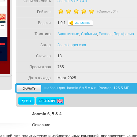
Совместимость
Joomla 6.x 5.x 4.x
(Оценок :
34
)
Рейтинг
Версия
1.0.1
Тематика
Адаптивные
,
События
,
Разное
,
Портфолио
Автор
Joomshaper.com
Скачано
13
Просмотров
765
Дата выхода
Март 2025
шаблон для Joomla 6.x 5.x 4.x | Размер: 125.5 МБ
Joomla 6, 5 & 4
Описание
одящий для политических и избирательных кампаний, продвижения канди