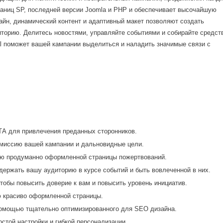
раниц SP, последней версии Joomla и PHP и обеспечивает высочайшую
йн, динамический контент и адаптивный макет позволяют создать
торию. Делитесь новостями, управляйте событиями и собирайте средст
l поможет вашей кампании выделиться и наладить значимые связи с
ТА для привлечения преданных сторонников.
иссию вашей кампании и дальновидные цели.
ю продуманно оформленной страницы пожертвований.
держать вашу аудиторию в курсе событий и быть вовлеченной в них.
Вход
тобы повысить доверие к вам и повысить уровень инициатив.
 красиво оформленной страницы.
помощью тщательно оптимизированного для SEO дизайна.
Логин
стой настройки и гибкой персонализации.