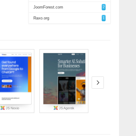
JoomForest.com
2
Raxo.org
1
JS Nexio
JS Agentik