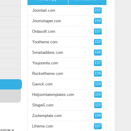
Joomlart.com
222
Joomshaper.com
194
Ordasoft.com
157
Yootheme.com
152
Smartaddons.com
146
Youjoomla.com
137
Rockettheme.com
129
Gavick.com
119
Hotjoomlatemplates.com
116
Shape5.com
115
Zootemplate.com
109
Ltheme.com
107
датов и