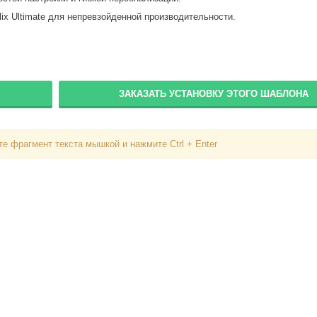
Пароль
lix Ultimate для непревзойденной производительности.
Запомнить меня
ЗАКАЗАТЬ УСТАНОВКУ ЭТОГО ШАБЛОНА
Вступить в складчину
Забыли пароль?
Забыли логин?
е фрагмент текста мышкой и нажмите Ctrl + Enter