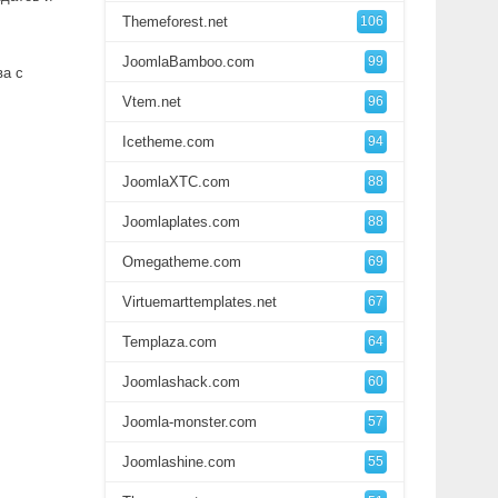
Themeforest.net
106
JoomlaBamboo.com
99
ва с
Vtem.net
96
Icetheme.com
94
JoomlaXTC.com
88
Joomlaplates.com
88
Omegatheme.com
69
Virtuemarttemplates.net
67
Templaza.com
64
Joomlashack.com
60
Joomla-monster.com
57
Joomlashine.com
55