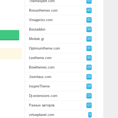
Themexpert.com
51
Bonusthemes.com
45
Vinagecko.com
42
Bestaddon
34
Minitek.gr
34
Optimumtheme.com
31
Leotheme.com
30
Bowthemes.com
29
Joomlaux.com
26
InspireTheme
18
Dj-extensions.com
13
Разных авторов
12
virtueplanet.com
3