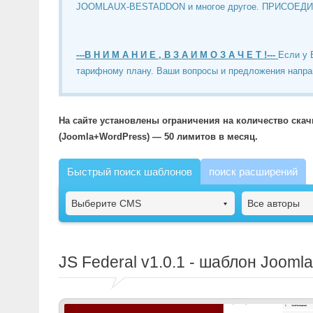
JOOMLAUX-BESTADDON и многое другое. ПРИСОЕД
---В Н И М А Н И Е , В З А И М О З А Ч Е Т !---
Если у 
тарифному плану. Ваши вопросы и предложения напра
На сайте установлены ограничения на количество ска
(Joomla+WordPress) — 50 лимитов в месяц.
Быстрый поиск шаблонов
поиск расширений
Выберите CMS
Все авторы
JS Federal
v1.0.1 - шаблон Jooml