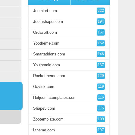
Joomlart.com
222
Joomshaper.com
194
Ordasoft.com
157
Yootheme.com
152
Smartaddons.com
146
Youjoomla.com
137
Rockettheme.com
129
Gavick.com
119
Hotjoomlatemplates.com
116
Shape5.com
115
Zootemplate.com
109
Ltheme.com
107