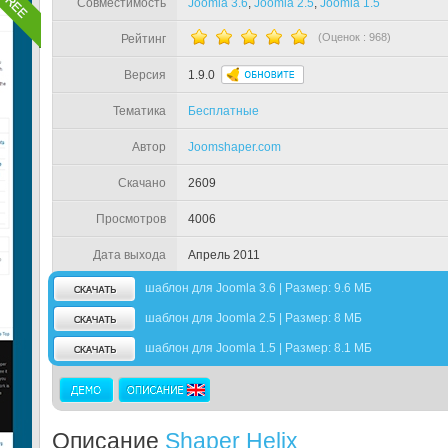
Совместимость
Joomla 3.6
,
Joomla 2.5
,
Joomla 1.5
(Оценок :
968
)
Рейтинг
Версия
1.9.0
Тематика
Бесплатные
Автор
Joomshaper.com
Скачано
2609
Просмотров
4006
Дата выхода
Апрель 2011
шаблон для Joomla 3.6 | Размер: 9.6 МБ
шаблон для Joomla 2.5 | Размер: 8 МБ
шаблон для Joomla 1.5 | Размер: 8.1 МБ
Описание
Shaper Helix