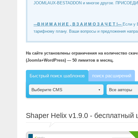
JOOMLAUX-BESTADDON и многое другое. ПРИСОЕД
---В Н И М А Н И Е , В З А И М О З А Ч Е Т !---
Если у 
тарифному плану. Ваши вопросы и предложения напра
На сайте установлены ограничения на количество ска
(Joomla+WordPress) — 50 лимитов в месяц.
Быстрый поиск шаблонов
поиск расширений
Выберите CMS
Все авторы
Shaper Helix
v1.9.0 - бесплатный