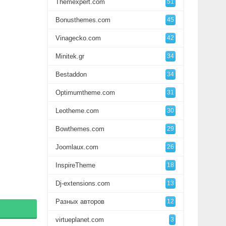
Themexpert.com
51
Bonusthemes.com
45
Vinagecko.com
42
Minitek.gr
34
Bestaddon
34
Optimumtheme.com
31
Leotheme.com
30
Bowthemes.com
29
Joomlaux.com
26
InspireTheme
18
Dj-extensions.com
13
Разных авторов
12
virtueplanet.com
3