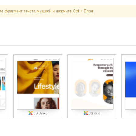
е фрагмент текста мышкой и нажмите Ctrl + Enter
JS Selixo
JS Kind