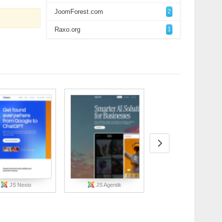
JoomForest.com
2
Raxo.org
1
JS Nexio
JS Agentik