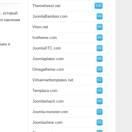
Themeforest.net
106
x, который
JoomlaBamboo.com
99
оставления
Vtem.net
96
Icetheme.com
94
ыка и
JoomlaXTC.com
88
Joomlaplates.com
88
Omegatheme.com
69
Virtuemarttemplates.net
67
Templaza.com
64
Joomlashack.com
60
Joomla-monster.com
57
Joomlashine.com
55