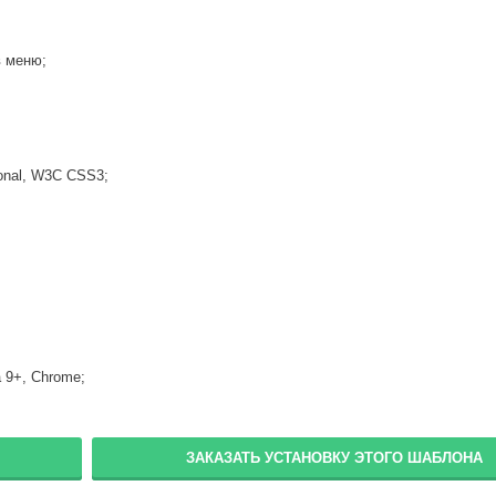
Пароль
в меню;
Запомнить меня
Вступить в складчину
onal, W3C CSS3;
Забыли пароль?
Забыли логин?
a 9+, Chrome;
ЗАКАЗАТЬ УСТАНОВКУ ЭТОГО ШАБЛОНА