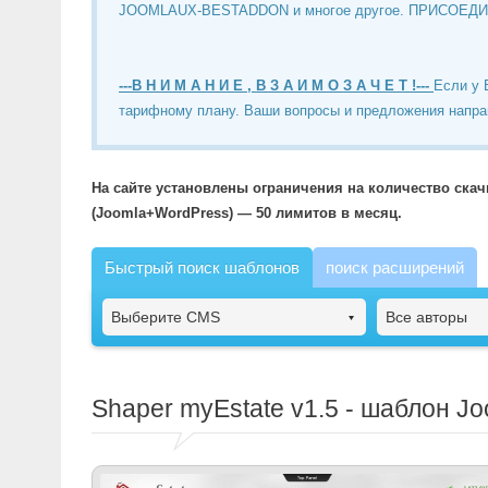
JOOMLAUX-BESTADDON и многое другое. ПРИСОЕД
---В Н И М А Н И Е , В З А И М О З А Ч Е Т !---
Если у 
тарифному плану. Ваши вопросы и предложения напра
На сайте установлены ограничения на количество ска
(Joomla+WordPress) — 50 лимитов в месяц.
Быстрый поиск шаблонов
поиск расширений
Выберите CMS
Все авторы
Shaper myEstate
v1.5 - шаблон J