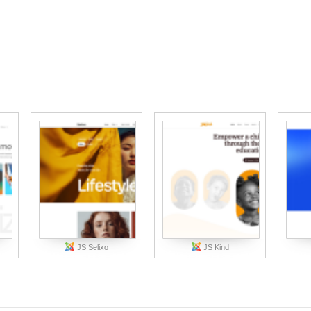
JS Selixo
JS Kind