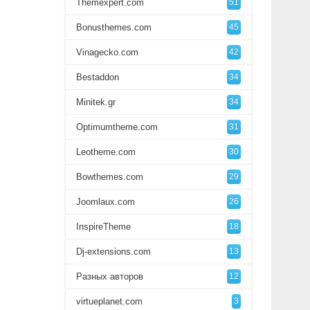
Themexpert.com
51
Bonusthemes.com
45
Vinagecko.com
42
Bestaddon
34
Minitek.gr
34
Optimumtheme.com
31
Leotheme.com
30
Bowthemes.com
29
Joomlaux.com
26
InspireTheme
18
Dj-extensions.com
13
Разных авторов
12
virtueplanet.com
3