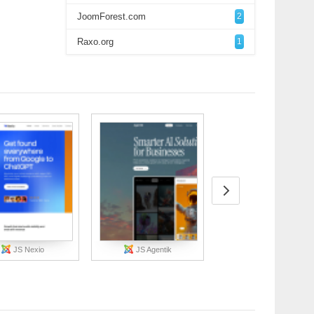
JoomForest.com
2
Raxo.org
1
JS Nexio
JS Agentik