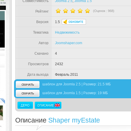
Совместимость
Joomla 2.5
,
Joomla 1.5
(Оценок :
968
)
Рейтинг
Версия
1.5
Тематика
Недвижимость
Автор
Joomshaper.com
Скачано
4
Просмотров
2432
Дата выхода
Февраль 2011
шаблон для Joomla 2.5 | Размер: 21.5 МБ
шаблон для Joomla 1.5 | Размер: 19 МБ
Описание
Shaper myEstate