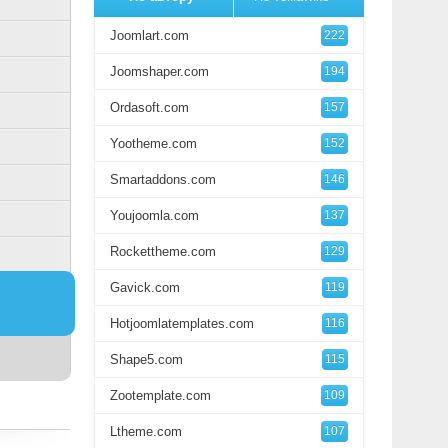
Joomlart.com
222
Joomshaper.com
194
Ordasoft.com
157
Yootheme.com
152
Smartaddons.com
146
Youjoomla.com
137
Rockettheme.com
129
Gavick.com
119
Hotjoomlatemplates.com
116
Shape5.com
115
Zootemplate.com
109
Ltheme.com
107