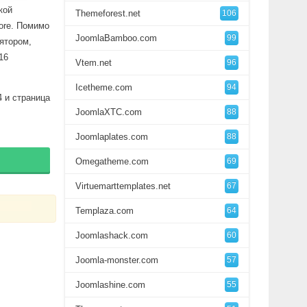
кой
Themeforest.net
106
tore. Помимо
JoomlaBamboo.com
99
ятором,
16
Vtem.net
96
Icetheme.com
94
 и страница
JoomlaXTC.com
88
Joomlaplates.com
88
Omegatheme.com
69
Virtuemarttemplates.net
67
Templaza.com
64
Joomlashack.com
60
Joomla-monster.com
57
Joomlashine.com
55