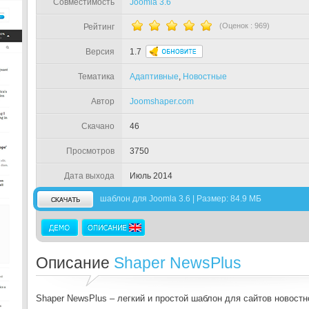
Совместимость
Joomla 3.6
(Оценок :
969
)
Рейтинг
Версия
1.7
Тематика
Адаптивные
,
Новостные
Автор
Joomshaper.com
Скачано
46
Просмотров
3750
Дата выхода
Июль 2014
шаблон для Joomla 3.6 | Размер: 84.9 МБ
Описание
Shaper NewsPlus
Shaper NewsPlus – легкий и простой шаблон для сайтов новостн