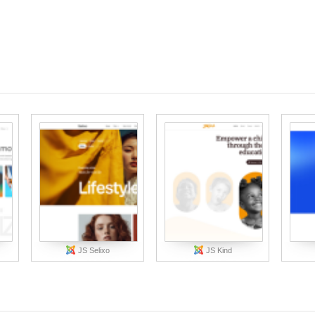
JS Selixo
JS Kind