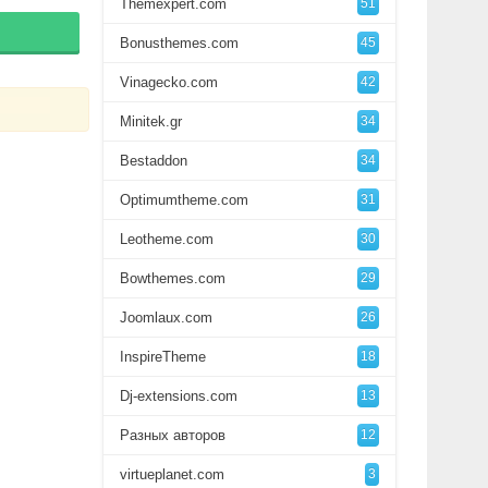
Themexpert.com
51
Bonusthemes.com
45
Vinagecko.com
42
Minitek.gr
34
Bestaddon
34
Optimumtheme.com
31
Leotheme.com
30
Bowthemes.com
29
Joomlaux.com
26
InspireTheme
18
Dj-extensions.com
13
Разных авторов
12
virtueplanet.com
3