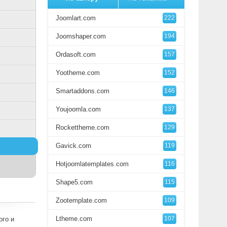
Joomlart.com
222
Joomshaper.com
194
Ordasoft.com
157
Yootheme.com
152
Smartaddons.com
146
Youjoomla.com
137
Rockettheme.com
129
Gavick.com
119
Hotjoomlatemplates.com
116
Shape5.com
115
Zootemplate.com
109
Ltheme.com
107
ого и