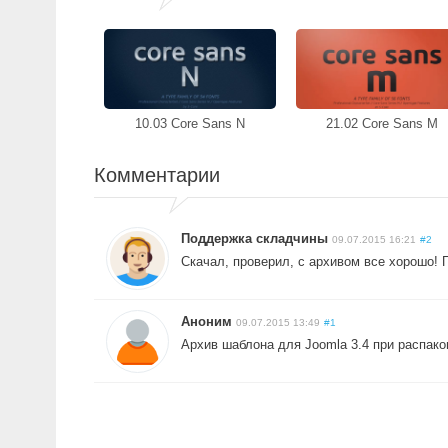
10.03 Core Sans N
21.02 Core Sans M
Комментарии
Поддержка складчины
09.07.2015 16:21
#2
Скачал, проверил, с архивом все хорошо! 
Аноним
09.07.2015 13:49
#1
Архив шаблона для Joomla 3.4 при распак