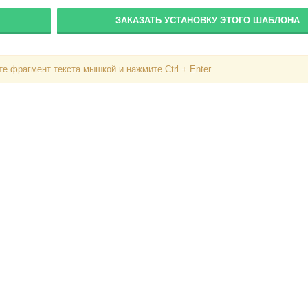
ЗАКАЗАТЬ УСТАНОВКУ ЭТОГО ШАБЛОНА
Вход
е фрагмент текста мышкой и нажмите Ctrl + Enter
Логин
Пароль
Запомнить меня
Вступить в складчину
Забыли пароль?
Забыли логин?