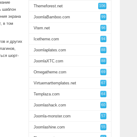
мание
Themeforest.net
106
ь шаблон
ения экрана
JoomlaBamboo.com
99
, в том
Vtem.net
96
Icetheme.com
94
тов и других
лагинов,
Joomlaplates.com
88
ться шорт-
JoomlaXTC.com
88
Omegatheme.com
69
Virtuemarttemplates.net
67
Templaza.com
64
Joomlashack.com
60
Joomla-monster.com
57
Joomlashine.com
55