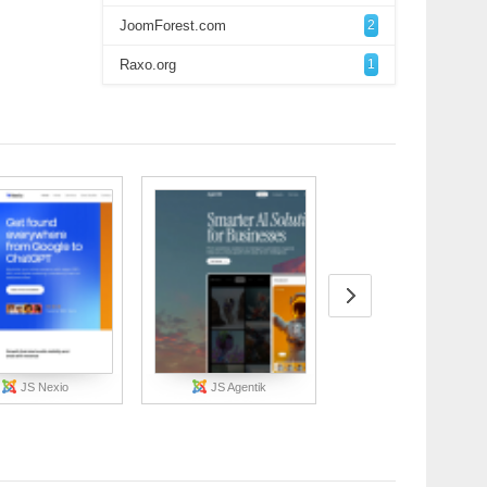
JoomForest.com
2
Raxo.org
1
JS Nexio
JS Agentik