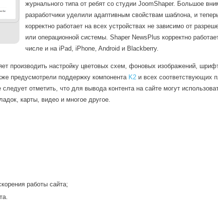
журнального типа от ребят со студии JoomShaper. Большое вни
разработчики уделили адаптивным свойствам шаблона, и тепер
корректно работает на всех устройствах не зависимо от разреш
или операционной системы. Shaper NewsPlus корректно работает
числе и на iPad, iPhone, Android и Blackberry.
ляет производить настройку цветовых схем, фоновых изображений, шриф
акже предусмотрели поддержку компонента
K2
и всех соответствующих п
 следует отметить, что для вывода контента на сайте могут использова
адок, карты, видео и многое другое.
корения работы сайта;
та.