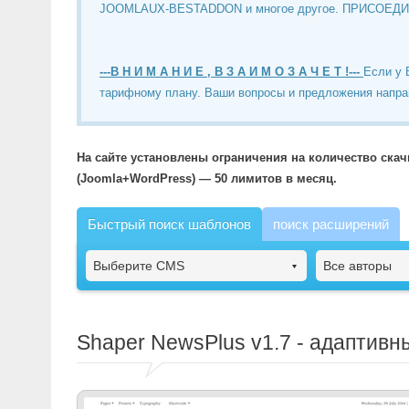
JOOMLAUX-BESTADDON и многое другое. ПРИСОЕД
---В Н И М А Н И Е , В З А И М О З А Ч Е Т !---
Если у 
тарифному плану. Ваши вопросы и предложения напра
На сайте установлены ограничения на количество ска
(Joomla+WordPress) — 50 лимитов в месяц.
Быстрый поиск шаблонов
поиск расширений
Выберите CMS
Все авторы
Shaper NewsPlus
v1.7 - адаптивн