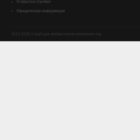
О скрытых ссылках
Юридическая информация
2012-2026 © клуб для вебмастеров cmsheaven.org