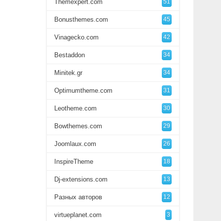
Themexpert.com
51
Bonusthemes.com
45
Vinagecko.com
42
Bestaddon
34
Minitek.gr
34
Optimumtheme.com
31
Leotheme.com
30
Bowthemes.com
29
Joomlaux.com
26
InspireTheme
18
Dj-extensions.com
13
Разных авторов
12
virtueplanet.com
3