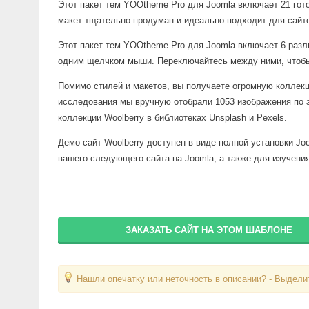
Этот пакет тем YOOtheme Pro для Joomla включает 21 гот
макет тщательно продуман и идеально подходит для сайто
Этот пакет тем YOOtheme Pro для Joomla включает 6 раз
одним щелчком мыши. Переключайтесь между ними, чтобы 
Помимо стилей и макетов, вы получаете огромную коллек
исследования мы вручную отобрали 1053 изображения по э
коллекции Woolberry в библиотеках Unsplash и Pexels.
Демо-сайт Woolberry доступен в виде полной установки J
вашего следующего сайта на Joomla, а также для изучения 
ЗАКАЗАТЬ САЙТ НА ЭТОМ ШАБЛОНЕ
Нашли опечатку или неточность в описании? - Выделит