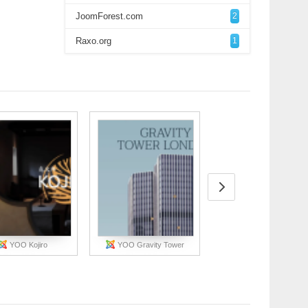
JoomForest.com
2
Raxo.org
1
YOO Kojiro
YOO Gravity Tower