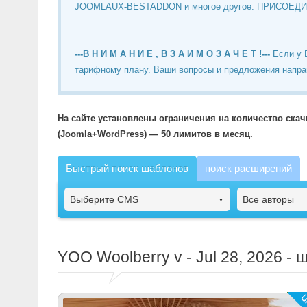
JOOMLAUX-BESTADDON и многое другое. ПРИСОЕД
---В Н И М А Н И Е , В З А И М О З А Ч Е Т !---
Если у 
тарифному плану. Ваши вопросы и предложения напра
На сайте установлены ограничения на количество ска
(Joomla+WordPress) — 50 лимитов в месяц.
Быстрый поиск шаблонов
поиск расширений
Выберите CMS
Все авторы
YOO Woolberry
v - Jul 28, 2026 