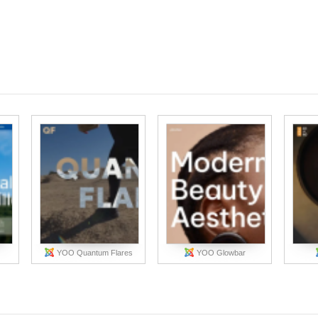
YOO Quantum Flares
YOO Glowbar