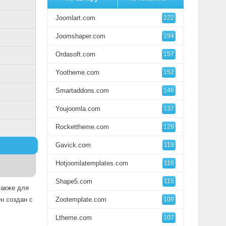
Joomlart.com
222
Joomshaper.com
194
Ordasoft.com
157
Yootheme.com
152
Smartaddons.com
146
Youjoomla.com
137
Rockettheme.com
129
Gavick.com
119
Hotjoomlatemplates.com
116
Shape5.com
115
также для
н создан с
Zootemplate.com
109
Ltheme.com
107