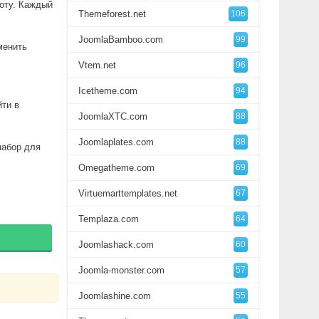
боту. Каждый
Themeforest.net
106
JoomlaBamboo.com
99
менить
Vtem.net
96
Icetheme.com
94
йти в
JoomlaXTC.com
88
Joomlaplates.com
88
набор для
Omegatheme.com
69
Virtuemarttemplates.net
67
Templaza.com
64
Joomlashack.com
60
Joomla-monster.com
57
Joomlashine.com
55