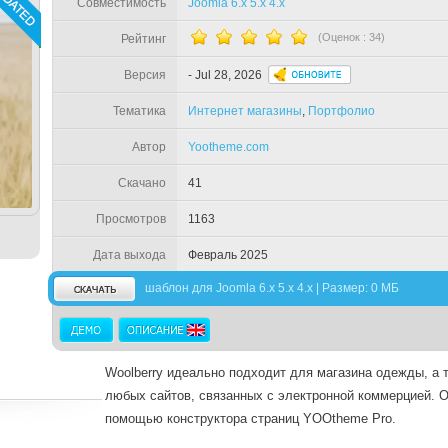
Совместимость
Joomla 6.x 5.x 4.x
(Оценок :
34
)
Рейтинг
Версия
- Jul 28, 2026
Тематика
Интернет магазины
,
Портфолио
Автор
Yootheme.com
Скачано
41
Просмотров
1163
Дата выхода
Февраль 2025
шаблон для Joomla 6.x 5.x 4.x | Размер: 0 МБ
Woolberry идеально подходит для магазина одежды, а 
любых сайтов, связанных с электронной коммерцией. О
помощью конструктора страниц YOOtheme Pro.