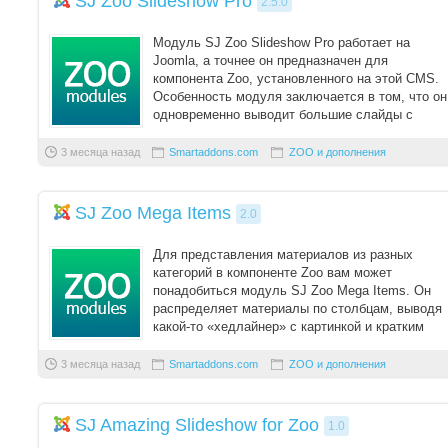
SJ Zoo Slideshow Pro
2.5.0
Модуль SJ Zoo Slideshow Pro работает на
Joomla, а точнее он предназначен для
компонента Zoo, установленного на этой CMS.
Особенность модуля заключается в том, что он
одновременно выводит большие слайды с
заголовками и ...
3 месяца назад
Smartaddons.com
ZOO и дополнения
SJ Zoo Mega Items
2.0
Для представления материалов из разных
категорий в компоненте Zoo вам может
понадобиться модуль SJ Zoo Mega Items. Он
распределяет материалы по столбцам, выводя
какой-то «хедлайнер» с картинкой и кратким
описанием, а ...
3 месяца назад
Smartaddons.com
ZOO и дополнения
SJ Amazing Slideshow for Zoo
1.0