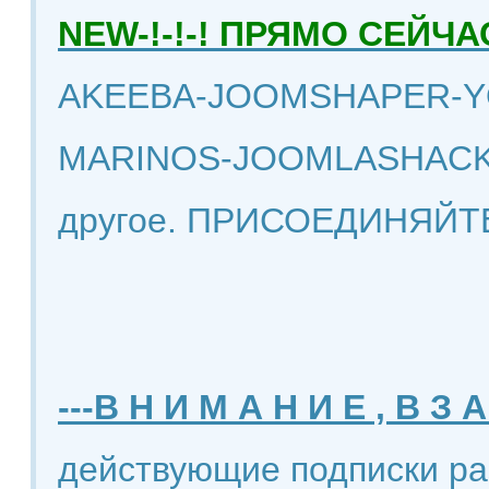
NEW-!-!-! ПРЯМО СЕЙ
AKEEBA-JOOMSHAPER-Y
MARINOS-JOOMLASHACK
другое. ПРИСОЕДИНЯЙТ
---В Н И М А Н И Е , В З А
действующие подписки ра