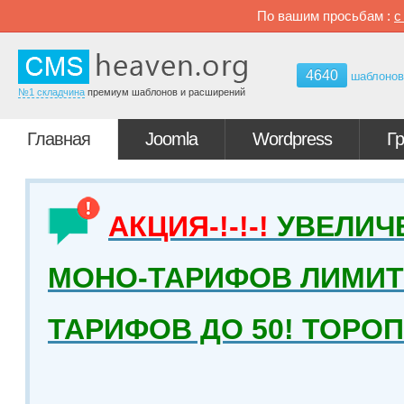
По вашим просьбам :
4640
шаблоно
№1 складчина
премиум шаблонов и расширений
Главная
Joomla
Wordpress
Г
АКЦИЯ-!-!-!
УВЕЛИЧ
МОНО-ТАРИФОВ ЛИМИТ 
ТАРИФОВ ДО 50! ТОРО