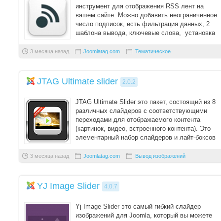
инструмент для отображения RSS лент на
вашем сайте. Можно добавить неограниченное
число подписок, есть фильтрация данных, 2
шаблона вывода, ключевые слова, установка
размеров из ...
3 месяца назад
Joomlatag.com
Тематическое
JTAG Ultimate slider
2.0.2
JTAG Ultimate Slider это пакет, состоящий из 8
различных слайдеров с соответствующими
переходами для отображаемого контента
(картинок, видео, встроенного контента). Это
элементарный набор слайдеров и лайт-боксов
собра ...
3 месяца назад
Joomlatag.com
Вывод изображений
YJ Image Slider
4.0.7
Yj Image Slider это самый гибкий слайдер
изображений для Joomla, который вы можете