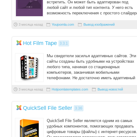
встретить. Он может быть адаптирован под
любой сайт и любой тип контента. У него есть
возможность переключения с простого слайдер
изо ...
3 месяца назад
Youjoomla.com
Вывод изображений
Hot Film Tape
3.3.1
Мы свидетели засилья адаптивных сайтов. Эти
сайты созданы быть удобными на устройствах
любого типа, начиная со стационарных
компьютеров, заканчивая мобильными
телефонами. Не достаточно иметь адаптивный
шаблон. Если вы ...
3 месяца назад
Hotjoomlatemplates.com
Вывод новостей
QuickSell File Seller
3.36
QuickSell File Seller является одним из самых
удобных компонентов, помогающих продавать
цифровые товары (файлы) с интернет-ресурсов