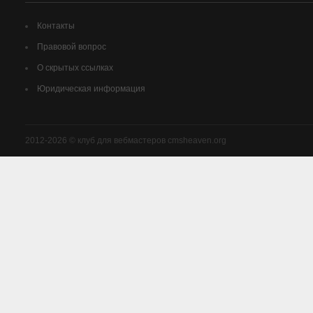
Контакты
Правовой вопрос
О скрытых ссылках
Юридическая информация
2012-2026 © клуб для вебмастеров cmsheaven.org