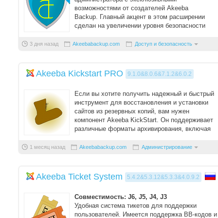
возможностями от создателей Akeeba
Backup. Главный акцент в этом расширении
сделан на увеличении уровня безопасности
сайта на Joomla всех последних верс ...
3 дня назад
Akeebabackup.com
Доступ и безопасность
Akeeba Kickstart PRO
9.1.0&8.0.6&7.1.2&6.0.2
Если вы хотите получить надежный и быстрый
инструмент для восстановления и установки
сайтов из резервных копий, вам нужен
компонент Akeeba KickStart. Он поддерживает
различные форматы архивирования, включая
JPA, JPS и ...
1 месяц назад
Akeebabackup.com
Администрирование
Akeeba Ticket System
5.4.2&5.3.12&5.3.3&4.0.9.2
Совместимость: J6, J5, J4, J3
Удобная система тикетов для поддержки
пользователей. Имеется поддержка BB-кодов и