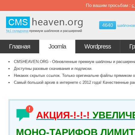
По вашим просьбам :
4640
шаблоно
№1 складчина
премиум шаблонов и расширений
Главная
Joomla
Wordpress
Г
CMSHEAVEN.ORG - Обновленные премиум шаблоны и расширения 
Доступны разовые скачивания и подписки.
Никаких скрытых ссылок. Только оригинальне файлы прямиком о
Самый большой архив в интернете с 2012 года! Качественные ра
АКЦИЯ-!-!-!
УВЕЛИЧ
МОНО-ТАРИФОВ ЛИМИТ 