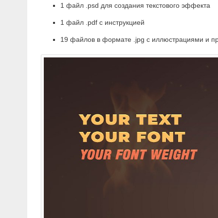
​1 файл .psd для создания текстового эффекта
1 файл .pdf с инструкцией
19 файлов в формате .jpg с иллюстрациями и 