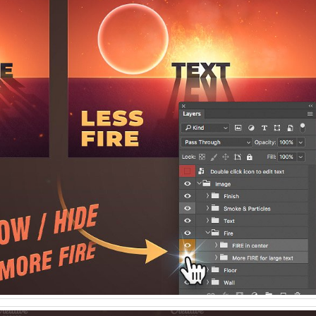
Вход
Логин
Пароль
Запомнить меня
Вступить в складчину
Забыли пароль?
Забыли логин?