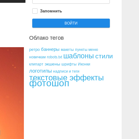
Запомнить
ВОЙТИ
Облако
тегов
баннеры
ретро
макеты
пункты меню
шаблоны
стили
новичкам
robots.txt
экшены
клипарт
шрифты
Иконки
логотипы
надписи и теги
текстовые эффекты
фотошоп