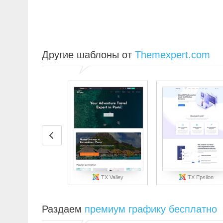
Другие шаблоны от
Themexpert.com
TX Valley
TX Epsilon
Раздаем
премиум графику бесплатно