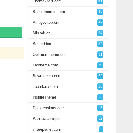
Themexpert.com
51
Bonusthemes.com
45
Vinagecko.com
42
Minitek.gr
34
Bestaddon
34
Optimumtheme.com
31
Leotheme.com
30
Bowthemes.com
29
Joomlaux.com
26
InspireTheme
18
Dj-extensions.com
13
Разных авторов
12
virtueplanet.com
3