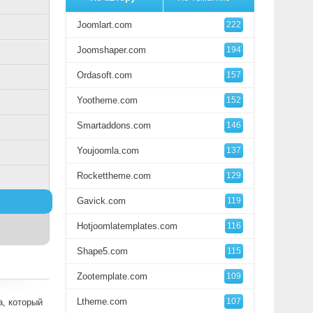
Joomlart.com
222
Joomshaper.com
194
Ordasoft.com
157
Yootheme.com
152
Smartaddons.com
146
Youjoomla.com
137
Rockettheme.com
129
Gavick.com
119
Hotjoomlatemplates.com
116
Shape5.com
115
Zootemplate.com
109
Ltheme.com
107
a, который