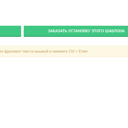
Пароль
Запомнить меня
ЗАКАЗАТЬ УСТАНОВКУ ЭТОГО ШАБЛОНА
Вступить в складчину
Забыли пароль?
е фрагмент текста мышкой и нажмите Ctrl + Enter
Забыли логин?