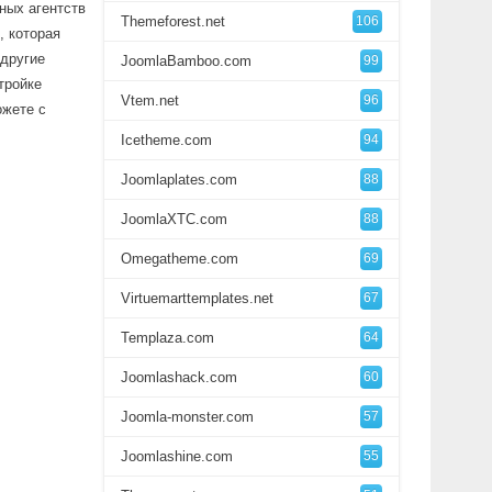
ных агентств
Themeforest.net
106
, которая
 другие
JoomlaBamboo.com
99
тройке
Vtem.net
96
ожете с
Icetheme.com
94
Joomlaplates.com
88
JoomlaXTC.com
88
Omegatheme.com
69
Virtuemarttemplates.net
67
Templaza.com
64
Joomlashack.com
60
Joomla-monster.com
57
Joomlashine.com
55