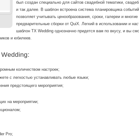
был создан специально для сайтов свадебной тематики, свадеб
и так далее. В шаблон встроена система планировщика событий
позволяет учитывать ценообразования, сроки, галереи и многие
предварительные сборки от QuiX. Легкий в использовании и нас
шаблон TX Wedding однозначно придется вам по вкусу, и вы см
ников и юбилеев.
 Wedding:
громным количеством настроек;
жете с легкостью устанавливать любые языки;
жения предстоящего мероприятия;
щих на мероприятии;
Вход
кционалом;
Логин
er Pro;