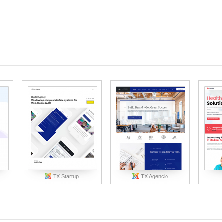
TX Startup
TX Agencio