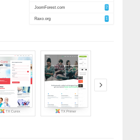
JoomForest.com
2
Raxo.org
1
TX Curex
TX Primer