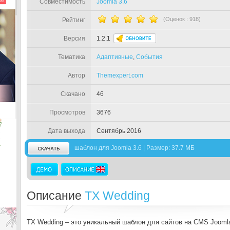
Совместимость
Joomla 3.6
(Оценок :
918
)
Рейтинг
Версия
1.2.1
Тематика
Адаптивные
,
События
Автор
Themexpert.com
Скачано
46
Просмотров
3676
Дата выхода
Сентябрь 2016
шаблон для Joomla 3.6 | Размер: 37.7 МБ
Описание
TX Wedding
TX Wedding – это уникальный шаблон для сайтов на CMS Jooml