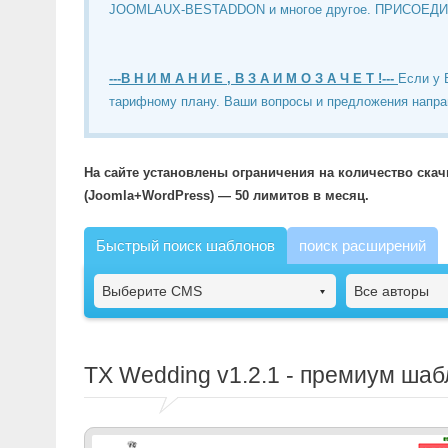
JOOMLAUX-BESTADDON и многое другое. ПРИСОЕД
---В Н И М А Н И Е , В З А И М О З А Ч Е Т !---
Если у 
тарифному плану. Ваши вопросы и предложения напра
На сайте установлены ограничения на количество ска
(Joomla+WordPress) — 50 лимитов в месяц.
Быстрый поиск шаблонов
поиск расширений
Выберите CMS
Все авторы
TX Wedding
v1.2.1 - премиум шаб