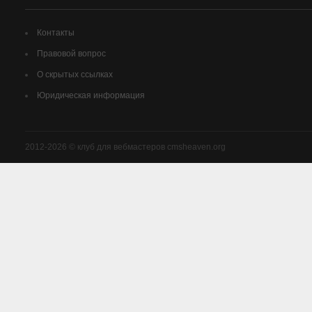
Контакты
Правовой вопрос
О скрытых ссылках
Юридическая информация
2012-2026 © клуб для вебмастеров cmsheaven.org