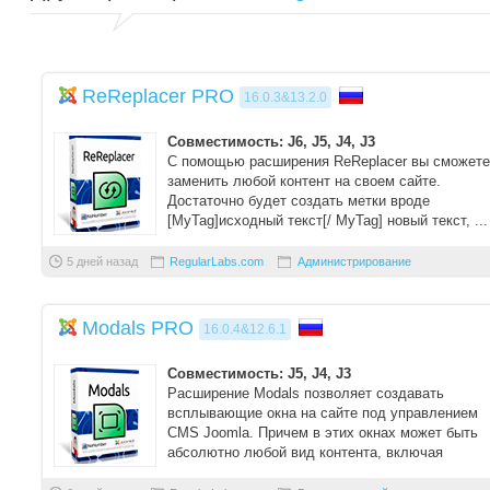
ReReplacer PRO
16.0.3&13.2.0
Совместимость: J6, J5, J4, J3
С помощью расширения ReReplacer вы сможете
заменить любой контент на своем сайте.
Достаточно будет создать метки вроде
[MyTag]исходный текст[/ MyTag] новый текст, ...
5 дней назад
RegularLabs.com
Администрирование
Modals PRO
16.0.4&12.6.1
Совместимость: J5, J4, J3
Расширение Modals позволяет создавать
всплывающие окна на сайте под управлением
CMS Joomla. Причем в этих окнах может быть
абсолютно любой вид контента, включая
тексты, из ...