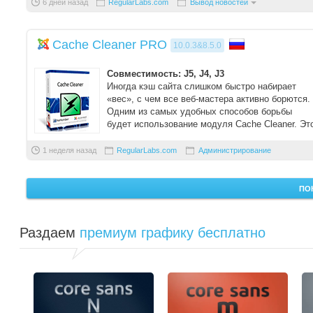
6 дней назад
RegularLabs.com
Вывод новостей
Cache Cleaner PRO
10.0.3&8.5.0
Совместимость: J5, J4, J3
Иногда кэш сайта слишком быстро набирает
«вес», с чем все веб-мастера активно борются.
Одним из самых удобных способов борьбы
будет использование модуля Cache Cleaner. Эт
расш ...
1 неделя назад
RegularLabs.com
Администрирование
ПО
Раздаем
премиум графику бесплатно