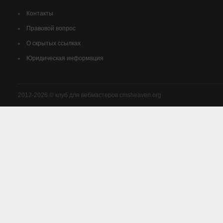
Контакты
Правовой вопрос
О скрытых ссылках
Юридическая информация
2012-2026 © клуб для вебмастеров cmsheaven.org