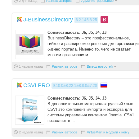
2 дня назад
Разных авторов
Администрирование
J-BusinessDirectory
B
6.2.1&5.8.25
Совместимость: J6, J5, J4, J3
BusinessDirectory – это профессиональное,
гибкое и расширяемое решение для организаци
бизнес портала. Именно то, чего не хватает
многим организациям.
Компонент не ...
1 неделя назад
Разных авторов
Вывод новостей
CSVI PRO
9.10.0&8.22.1&8.8.0&7.20
Совместимость: J6, J5, J4, J3
В дополнительных материалах русский язык.
CSVI это компонент импорта и экспорта для
системы управления контентом Joomla. CSVI
позволяет в ...
2 недели назад
Разных авторов
VirtueMart и модули к нему