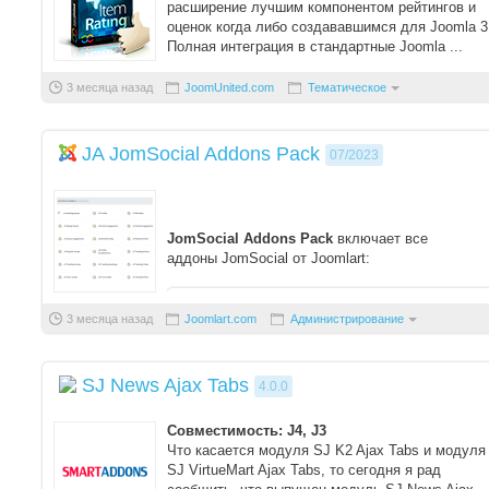
расширение лучшим компонентом рейтингов и
оценок когда либо создававшимся для Joomla 3
Полная интеграция в стандартные Joomla ...
3 месяца назад
JoomUnited.com
Тематическое
JA JomSocial Addons Pack
07/2023
JomSocial Addons Pack
включает все
аддоны JomSocial от Joomlart:
js-trending ...
3 месяца назад
Joomlart.com
Администрирование
SJ News Ajax Tabs
4.0.0
Совместимость: J4, J3
Что касается модуля SJ K2 Ajax Tabs и модуля
SJ VirtueMart Ajax Tabs, то сегодня я рад