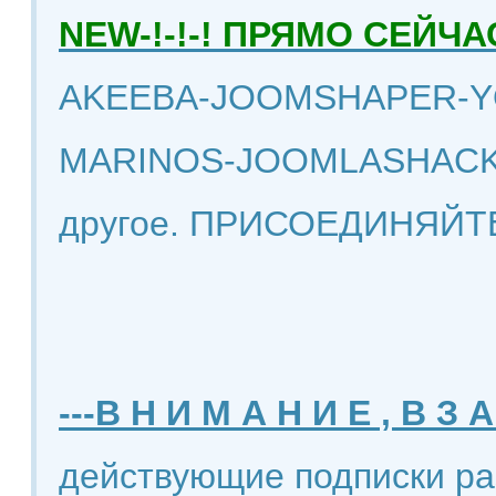
NEW-!-!-! ПРЯМО СЕЙ
AKEEBA-JOOMSHAPER-Y
MARINOS-JOOMLASHACK
другое. ПРИСОЕДИНЯЙТ
---В Н И М А Н И Е , В З А
действующие подписки ра