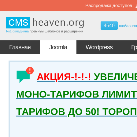
Распродажа доступов :
4640
шаблоно
№1 складчина
премиум шаблонов и расширений
Главная
Joomla
Wordpress
Г
АКЦИЯ-!-!-!
УВЕЛИЧ
МОНО-ТАРИФОВ ЛИМИТ 
ТАРИФОВ ДО 50! ТОРО