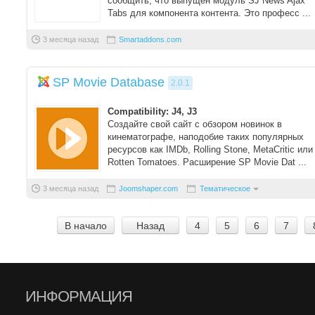
сообщить, что выпущен модуль SJ News Ajax
Tabs для компонента контента. Это професс ...
3 месяца назад
Smartaddons.com
SP Movie Database
2.0.1
Compatibility: J4, J3
Создайте свой сайт с обзором новинок в
кинематографе, наподобие таких популярных
ресурсов как IMDb, Rolling Stone, MetaCritic или
Rotten Tomatoes. Расширение SP Movie Dat ...
3 месяца назад
Joomshaper.com
Тематическое
В начало
Назад
4
5
6
7
ИНФОРМАЦИЯ