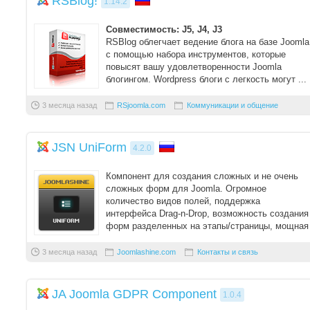
RSBlog!
1.14.2
Совместимость: J5, J4, J3
RSBlog облегчает ведение блога на базе Joomla
с помощью набора инструментов, которые
повысят вашу удовлетворенности Joomla
блогингом. Wordpress блоги с легкость могут ...
3 месяца назад
RSjoomla.com
Коммуникации и общение
JSN UniForm
4.2.0
Компонент для создания сложных и не очень
сложных форм для Joomla. Огромное
количество видов полей, поддержка
интерфейса Drag-n-Drop, возможность создания
форм разделенных на этапы/страницы, мощная
защита от спам ...
3 месяца назад
Joomlashine.com
Контакты и связь
JA Joomla GDPR Component
1.0.4