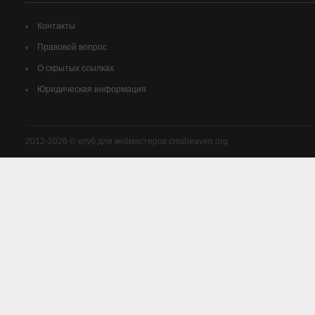
Контакты
Правовой вопрос
О скрытых ссылках
Юридическая информация
2012-2026 © клуб для вебмастеров cmsheaven.org