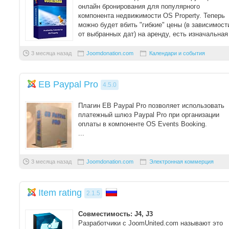
онлайн бронирования для популярного
компонента недвижимости OS Property. Теперь
можно будет вбить "гибкие" цены (в зависимост
от выбранных дат) на аренду, есть изначальная
...
3 месяца назад
Joomdonation.com
Календари и события
EB Paypal Pro
4.5.0
Плагин EB Paypal Pro позволяет использовать
платежный шлюз Paypal Pro при организации
оплаты в компоненте OS Events Booking.
...
3 месяца назад
Joomdonation.com
Электронная коммерция
Item rating
2.1.5
Совместимость: J4, J3
Разработчики c JoomUnited.com называют это