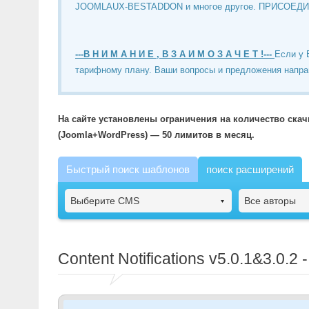
JOOMLAUX-BESTADDON и многое другое. ПРИСОЕД
---В Н И М А Н И Е , В З А И М О З А Ч Е Т !---
Если у 
тарифному плану. Ваши вопросы и предложения напра
На сайте установлены ограничения на количество ска
(Joomla+WordPress) — 50 лимитов в месяц.
Быстрый поиск шаблонов
поиск расширений
Выберите CMS
Все авторы
Content Notifications
v5.0.1&3.0.2 -