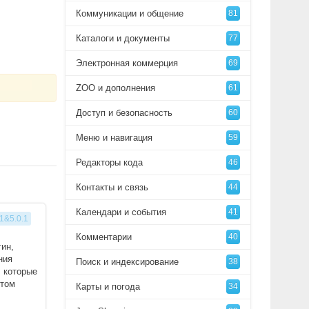
Коммуникации и общение
81
Каталоги и документы
77
Электронная коммерция
69
ZOO и дополнения
61
Доступ и безопасность
60
Меню и навигация
59
Редакторы кода
46
Контакты и связь
44
Календари и события
41
.1&5.0.1
Комментарии
40
гин,
ния
Поиск и индексирование
38
 которые
этом
Карты и погода
34