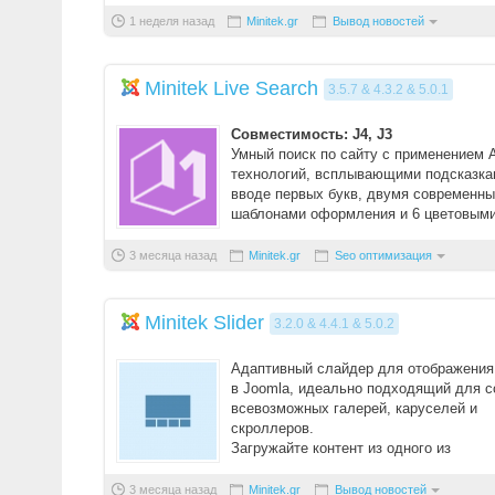
1 неделя назад
Minitek.gr
Вывод новостей
Minitek Live Search
3.5.7 & 4.3.2 & 5.0.1
Совместимость: J4, J3
Умный поиск по сайту с применением
технологий, всплывающими подсказка
вводе первых букв, двумя современн
шаблонами оформления и 6 цветовым
схемами. Компоне ...
3 месяца назад
Minitek.gr
Seo оптимизация
Minitek Slider
3.2.0 & 4.4.1 & 5.0.2
Адаптивный слайдер для отображения
в Joomla, идеально подходящий для с
всевозможных галерей, каруселей и
скроллеров.
Загружайте контент из одного из
поддерживаемых компонентов, из вне
катал ...
3 месяца назад
Minitek.gr
Вывод новостей