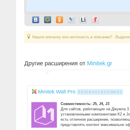
Нашли опечатку или неточность в описании? - Выделит
Другие расширения от
Minitek.gr
Minitek Wall Pro
3.9.10 & 4.4.1 & 5.0.3&6.0.3
Совместимость: J5, J4, J3
Для сайтов, работающих на Джумла 3.
установленными компонентами К2 и Jo
есть отличное расширение, позволяю
представлять контент максимально э
эф ...