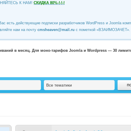
ИНЯЙТЕСЬ К НАМ!
СКИДКА 80%-!-!-!
Вас есть действующие подписки разработчиков WordPress и Joomla ком
вляйте нам на почту
cmsheaven@mail.ru
c пометкой «ВЗАИМОЗАЧЕТ».
чиваний в месяц. Для моно-тарифов Joomla и Wordpress — 30 лими
Все тематики