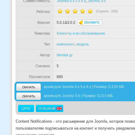
Совместимость
Joomla 6.x 5.x 4.x
,
Joomla 3.6
(Оценок :
220
)
Рейтинг
Версия
5.0.1&3.0.2
Тематика
Клиенты и их обслуживание
Тип
компонент
,
модуль
Автор
Minitek.gr
Скачано
5
Просмотров
885
архив для Joomla 6.x 5.x 4.x | Размер: 0.228 МБ
архив для Joomla 3.6 | Размер: 0.215 МБ
Content Notifications - это расширение для Joomla, которое позв
пользователям подписываться на контент и получать уведомле