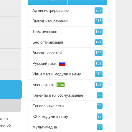
Администрирование
262
Вывод изображений
216
Тематическое
177
Seo оптимизация
174
Вывод новостей
152
Русский язык
131
VirtueMart и модули к нему
118
Бесплатные
108
Клиенты и их обслуживание
99
Социальные сети
94
K2 и модули к нему
93
оляет
ния об
Мультимедиа
88