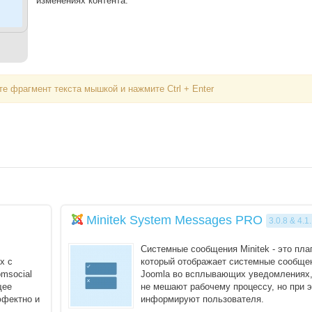
изменениях контента.
е фрагмент текста мышкой и нажмите Ctrl + Enter
Вход
Логин
Minitek System Messages PRO
Пароль
3.0.8 & 4.1
Системные сообщения Minitek - это пла
х с
который отображает системные сообще
Запомнить меня
msocial
Joomla во всплывающих уведомлениях,
щее
не мешают рабочему процессу, но при 
Вступить в складчину
ффектно и
информируют пользователя.
Плагин автоматиче ...