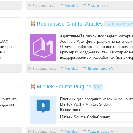
Забыли пароль?
3 месяца назад
Minitek.gr
Тематическое
Забыли логин?
Responsive Grid for Articles
3.4.11 & 4.1.7 & 
Адаптивный модуль последних матери
 AJAX
Joomla с Ajax фильтрацией по категори
ми при
Отлично работает как во всех совреме
ыми
браузерах и гаджетах, так и в старых н
и
поддерживаемых разработках (например
ниже). Ра ...
3 месяца назад
Minitek.gr
Вывод новостей
Minitek Source Plugins
5.0.1
 контента
Плагины для создания источников конт
оздания
Minitek Wall и Minitek Slider.
Включает:
Minitek Source Code-Content
шних
Source Minitek-RSS
3 месяца назад
Minitek.gr
Тематическое