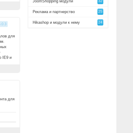
JoomShopping модули
32
Реклама и партнерство
25
Hikashop и модули к нему
24
5.0.3
алов для
ям.
нных
е
 IE9 и
ента для