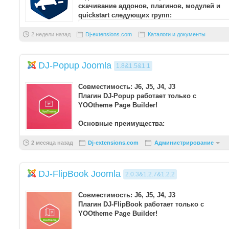
скачивание аддонов, плагинов, модулей и
quickstart следующих групп:
DJ-Classifieds Addons
2 недели назад
Dj-extensions.com
Каталоги и документы
...
DJ-Popup Joomla
1.8&1.5&1.1
Совместимость: J6, J5, J4, J3
Плагин DJ-Popup работает только с
YOOtheme Page Builder!
Основные преимущества:
Позволяет легко создавать и настра ...
2 месяца назад
Dj-extensions.com
Администрирование
DJ-FlipBook Joomla
2.0.3&1.2.7&1.2.2
Совместимость: J6, J5, J4, J3
Плагин DJ-FlipBook работает только с
YOOtheme Page Builder!