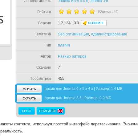
Совместимость
Joomla 6.x 5.x 4.x
,
Joomla 3.6
(Оценок :
44
)
Рейтинг
Версия
1.7.13&1.3.3
Тематика
Seo оптимизация
,
Администрирование
Тип
плагин
Автор
Разных авторов
Скачано
7
Просмотров
455
архив для Joomla 6.x 5.x 4.x | Размер: 1.4 МБ
архив для Joomla 3.6 | Размер: 0.9 МБ
акеты контента, используя простой интерфейс перетаскивания. Эконом
 реальность.