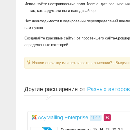
Используйте настраиваемые поля Joomla! для расширения 
— так, как задумали вы и ваш дизайнер.
Нет необходимости в кодировании переопределений шаблон
вам нужно.
Создавайте красивые сайты: от простейшего сайта-брошюр
определенных категорий.
Нашли опечатку или неточность в описании? - Выделит
Другие расширения от
Разных авторов
AcyMailing Enterprise
B
11.0.2
Совместимость: J5, J4, J3, J2, 1.5