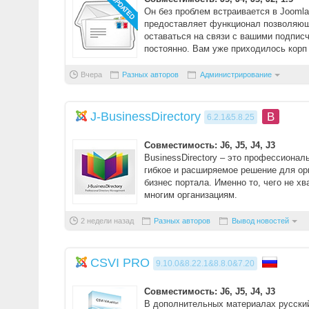
Он без проблем встраивается в Joomla
предоставляет функционал позволяю
оставаться на связи с вашими подпис
постоянно. Вам уже приходилось корп 
Вчера
Разных авторов
Администрирование
J-BusinessDirectory
B
6.2.1&5.8.25
Совместимость: J6, J5, J4, J3
BusinessDirectory – это профессионал
гибкое и расширяемое решение для ор
бизнес портала. Именно то, чего не хв
многим организациям.
Компонент не ...
2 недели назад
Разных авторов
Вывод новостей
CSVI PRO
9.10.0&8.22.1&8.8.0&7.20
Совместимость: J6, J5, J4, J3
В дополнительных материалах русский