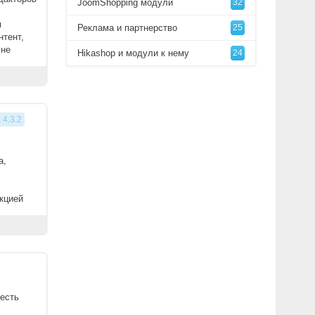
JoomShopping модули
32
м
Реклама и партнерство
25
нтент,
 не
Hikashop и модули к нему
24
 4.3.2
a,
кцией
есть