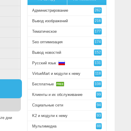
Администрирование
262
Вывод изображений
216
Тематическое
177
Seo оптимизация
174
Вывод новостей
152
Русский язык
131
VirtueMart и модули к нему
118
Бесплатные
108
Клиенты и их обслуживание
99
Социальные сети
94
K2 и модули к нему
93
ьте дни
Мультимедиа
88