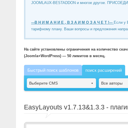
JOOMLAUX-BESTADDON и многое другое. ПРИСОЕД
---В Н И М А Н И Е , В З А И М О З А Ч Е Т !---
Если у 
тарифному плану. Ваши вопросы и предложения напра
На сайте установлены ограничения на количество ска
(Joomla+WordPress) — 50 лимитов в месяц.
Быстрый поиск шаблонов
поиск расширений
Выберите CMS
Все авторы
EasyLayouts
v1.7.13&1.3.3 - пла