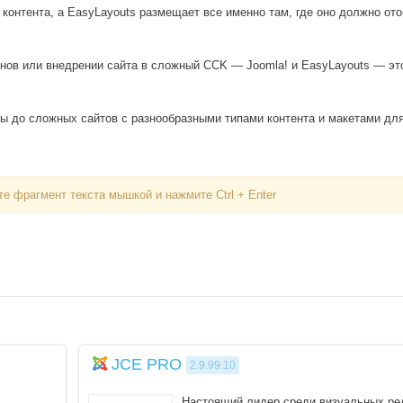
контента, а EasyLayouts размещает все именно там, где оно должно от
ов или внедрении сайта в сложный CCK — Joomla! и EasyLayouts — это
ы до сложных сайтов с разнообразными типами контента и макетами дл
е фрагмент текста мышкой и нажмите Ctrl + Enter
Вход
Логин
Пароль
JCE PRO
2.9.99.10
Запомнить меня
Настоящий лидер среди визуальных ре