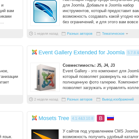
 и
для Joomla. Добавьте в Joomla набор
Вступить в складчину
щий вам
инструментов, который предоставит ва
чиками
возможность создавать какой угодно ко
Забыли пароль?
...
без ограничений, и для этого вам вовсе
нужно знать и ...
Забыли логин?
1 неделя назад
Разных авторов
Тематическое
Event Gallery Extended for Joomla
5.7.8 &
Совместимость: J5, J4, J3
ьное,
Event Gallery - это компонент для Jooml
ганизации
который позволяет развернуть на сайте
атает
полноценную фото галерею. Компонент
позволяет загружать и управлять колле
изображений, а та ...
2 недели назад
Разных авторов
Вывод изображений
Mosets Tree
B
4.1.4&3.10.8
У сайтов под управлением CMS Joomla 
 язык.
возможность получить удобный каталог