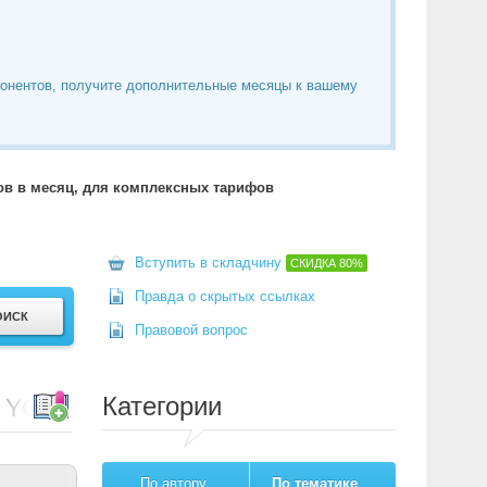
понентов, получите дополнительные месяцы к вашему
тов в месяц, для комплексных тарифов
Вступить в складчину
СКИДКА
80%
Правда о скрытых ссылках
Правовой вопрос
Категории
ой YOOTheme для Joomla
По автору
По тематике