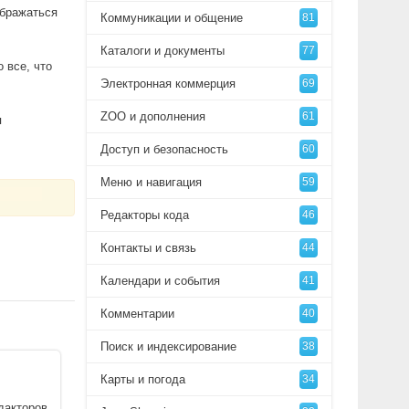
ображаться
Коммуникации и общение
81
Каталоги и документы
77
 все, что
Электронная коммерция
69
ZOO и дополнения
61
я
Доступ и безопасность
60
Меню и навигация
59
Редакторы кода
46
Контакты и связь
44
Календари и события
41
Комментарии
40
Поиск и индексирование
38
Карты и погода
34
дакторов