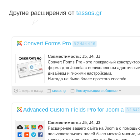
Другие расширения от
tassos.gr
Convert Forms Pro
5.2.4&4.4.16
Совместимость: J5, J4, J3
Convert Forms Pro - это прекрасный конструктор
форма для Joomla с великолепным адаптивны
дизайном и гибкими настройками.
Никогда не было более простого способа
привлеч ...
1 неделя назад
tassos.gr
Коммуникации и общение
Advanced Custom Fields Pro for Joomla
3.1.6&2
Совместимость: J5, J4, J3
Расширение вашего сайта на Joomla с помощь
пользовательских полей было мечтой многих, и
теперь это стало реальностью благодаря