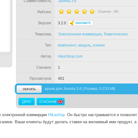
Совместимость
Joomla 3.6
(Оценок :
36
)
Рейтинг
Версия
3.2.0
Тематика
Электронная коммерция
,
Тематическое
Тип
компонент
,
модуль
,
плагин
Автор
HikaShop.com
Скачано
1
Просмотров
401
архив для Joomla 3.6 | Размер: 0.233 МБ
ии электронной коммерции
Hikashop
. Он быстро настраивается и позволит
газине. Ваши клиенты будут делать ставки на желаемый ими продукт, а 