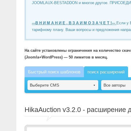
JOOMLAUX-BESTADDON и многое другое. ПРИСОЕД
---В Н И М А Н И Е , В З А И М О З А Ч Е Т !---
Если у 
тарифному плану. Ваши вопросы и предложения напра
На сайте установлены ограничения на количество ска
(Joomla+WordPress) — 50 лимитов в месяц.
Быстрый поиск шаблонов
поиск расширений
Выберите CMS
Все авторы
HikaAuction
v3.2.0 - расширение д