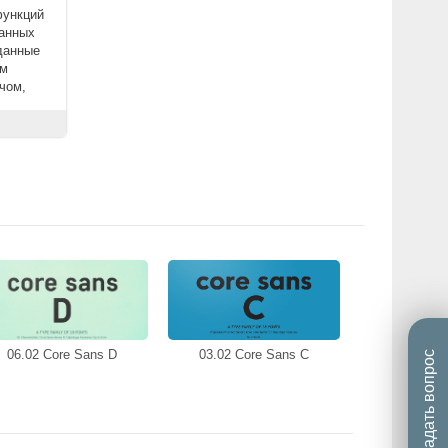
функций
данных
 данные
ом
чом,
06.02 Core Sans D
03.02 Core Sans C
Задать вопрос