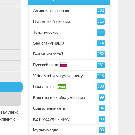
Администрирование
262
Вывод изображений
216
Тематическое
177
Seo оптимизация
174
Вывод новостей
152
Русский язык
131
VirtueMart и модули к нему
118
Бесплатные
108
Клиенты и их обслуживание
99
Социальные сети
94
 вам легко
клиент с
K2 и модули к нему
93
Мультимедиа
88