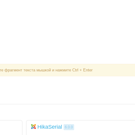
Вступить в складчину
Забыли пароль?
Забыли логин?
е фрагмент текста мышкой и нажмите Ctrl + Enter
HikaSerial
6.0.0