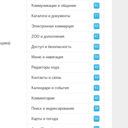
Коммуникации и общение
81
Каталоги и документы
77
Электронная коммерция
69
ZOO и дополнения
61
вщика)
Доступ и безопасность
60
Меню и навигация
59
Редакторы кода
46
Контакты и связь
44
Календари и события
41
Комментарии
40
Поиск и индексирование
38
Карты и погода
34