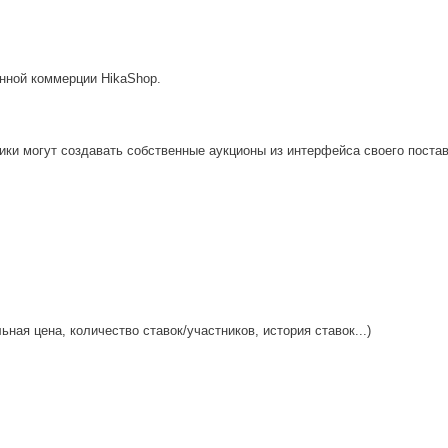
онной коммерции HikaShop.
щики могут создавать собственные аукционы из интерфейса своего поста
Вход
Логин
ьная цена, количество ставок/участников, история ставок...)
Пароль
Запомнить меня