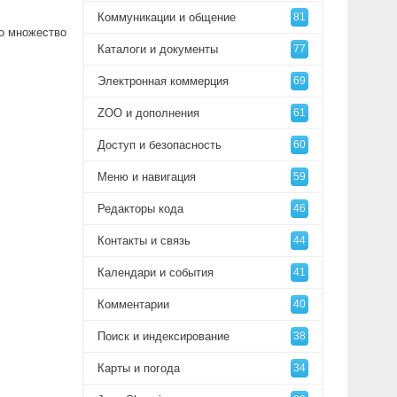
Коммуникации и общение
81
но множество
Каталоги и документы
77
Электронная коммерция
69
ZOO и дополнения
61
Доступ и безопасность
60
Меню и навигация
59
Редакторы кода
46
Контакты и связь
44
Календари и события
41
Комментарии
40
Поиск и индексирование
38
Карты и погода
34