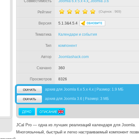
Совместимость
Joomla 6.x 5.x 4.x
,
Joomla 3.6
(Оценок :
969
)
Рейтинг
Версия
5.1.3&4.5.4
Тематика
Календари и события
Тип
компонент
Автор
Joomlashack.com
Скачано
360
Просмотров
8326
архив для Joomla 6.x 5.x 4.x | Размер: 1.9 МБ
архив для Joomla 3.6 | Размер: 3 МБ
JCal Pro — одна из лучших реализаций календаря для Joomla.
Многоязычный, быстрый и легко настраиваемый компонент позв