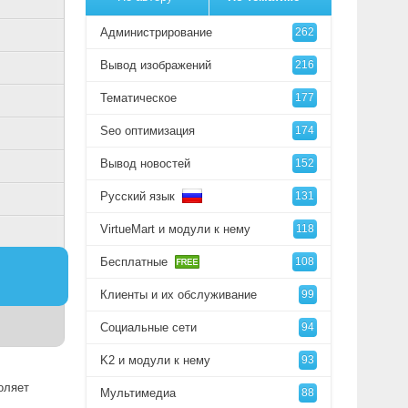
Администрирование
262
Вывод изображений
216
Тематическое
177
Seo оптимизация
174
Вывод новостей
152
Русский язык
131
VirtueMart и модули к нему
118
Бесплатные
108
Клиенты и их обслуживание
99
Социальные сети
94
K2 и модули к нему
93
оляет
Мультимедиа
88