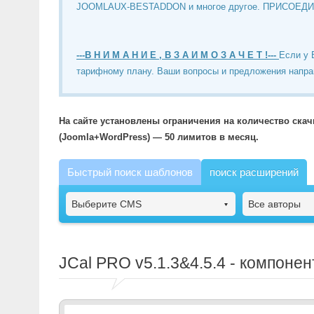
JOOMLAUX-BESTADDON и многое другое. ПРИСОЕД
---В Н И М А Н И Е , В З А И М О З А Ч Е Т !---
Если у 
тарифному плану. Ваши вопросы и предложения напра
На сайте установлены ограничения на количество ска
(Joomla+WordPress) — 50 лимитов в месяц.
Быстрый поиск шаблонов
поиск расширений
Выберите CMS
Все авторы
JCal PRO
v5.1.3&4.5.4 - компоне