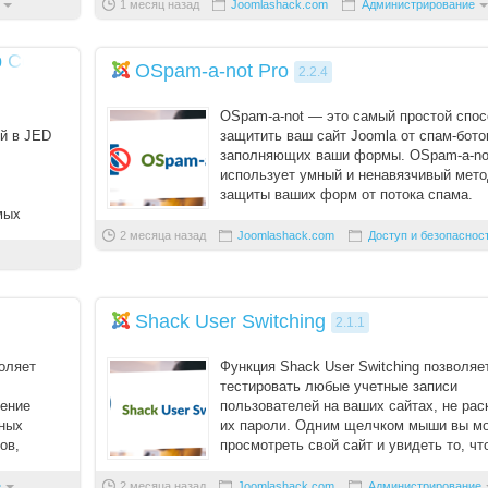
1 месяц назад
Joomlashack.com
Администрирование
Вход
p Contact Form
OSpam-a-not Pro
2.2.4
OSpam-a-not — это самый простой спос
Логин
й в JED
защитить ваш сайт Joomla от спам-бото
заполняющих ваши формы. OSpam-a-no
использует умный и ненавязчивый мето
Пароль
защиты ваших форм от потока спама.
мых
Мы создали OSpam- ...
 вар ...
2 месяца назад
Joomlashack.com
Доступ и безопаснос
Запомнить меня
Вступить в складчину
Shack User Switching
2.1.1
Забыли пароль?
воляет
Функция Shack User Switching позволяе
Забыли логин?
тестировать любые учетные записи
рение
пользователей на ваших сайтах, не ра
вных
их пароли. Одним щелчком мыши вы м
ов,
просмотреть свой сайт и увидеть то, чт
ваши пользовате ...
е
2 месяца назад
Joomlashack.com
Администрирование