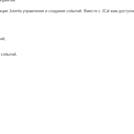
оприятий.
ции Joomla управления и создания событий. Вместе с JCal вам доступ
ий,
и событий,