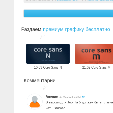
Раздаем
премиум графику бесплатно
10.03 Core Sans N
21.02 Core Sans M
Комментарии
Аноним
27.02.2025 01:42
#9
В версии для Joomla 5 должен быть плагин 
нет... Фигово.