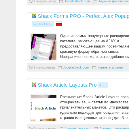
1 неделя назад
Joomlashack.com
Администрирование
Shack Forms PRO - Perfect Ajax Popu
5.2.4&3.4.17
Одно из самых популярных расширени
каталоге, работающее на AJAX и
предоставляющее вашим посетителям
красивую форму обратной связи.
Неограниченное количество добавляе
полей, возможность загрузки файлов, 5
1 месяц назад
Joomlashack.com
Контакты и связь
Shack Article Layouts Pro
4.1.1
Расширение Shack Article Layouts поз
отображать ваши статьи во множестве
привлекательных макетов. Это расши
идеально подходит для создания гла
страниц или целевых страниц для блог
портфолио, отзывов ...
2 месяца назад
Joomlashack.com
Администрировани