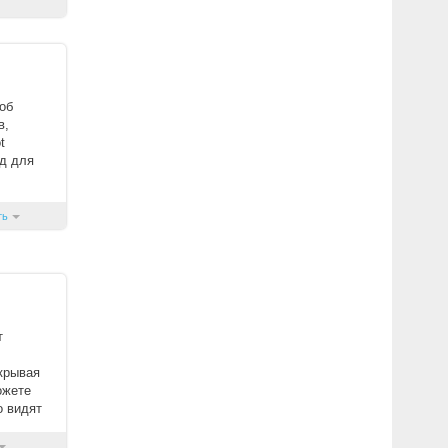
об
в,
t
д для
ть
т
скрывая
ожете
о видят