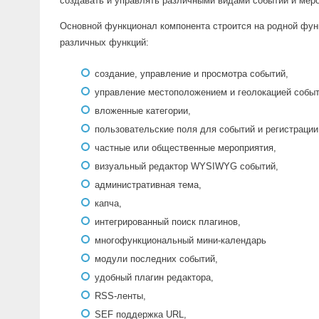
создавать и управлять различными видами событий и мер
Основной функционал компонента строится на родной функ
различных функций:
создание, управление и просмотра событий,
управление местоположением и геолокацией событ
вложенные категории,
пользовательские поля для событий и регистраци
частные или общественные мероприятия,
визуальный редактор WYSIWYG событий,
административная тема,
капча,
интегрированный поиск плагинов,
многофункциональный мини-календарь
модули последних событий,
удобный плагин редактора,
RSS-ленты,
SEF поддержка URL,