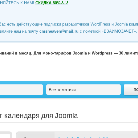
ИНЯЙТЕСЬ К НАМ!
СКИДКА 80%-!-!-!
Вас есть действующие подписки разработчиков WordPress и Joomla ком
вляйте нам на почту
cmsheaven@mail.ru
c пометкой «ВЗАИМОЗАЧЕТ».
чиваний в месяц. Для моно-тарифов Joomla и Wordpress — 30 лими
Все тематики
нт календаря для Joomla