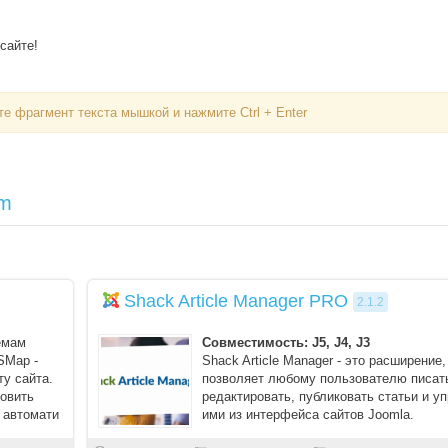
сайте!
е фрагмент текста мышкой и нажмите Ctrl + Enter
om
Shack Article Manager PRO
2.1.2
емам
Совместимость: J5, J4, J3
SMap -
Shack Article Manager - это расширение,
ту сайта.
позволяет любому пользователю писат
новить
редактировать, публиковать статьи и у
 автомати
ими из интерфейса сайтов Joomla.