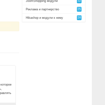
JoomShopping модули
32
Реклама и партнерство
25
Hikashop и модули к нему
24
 которое
ь,
правлять