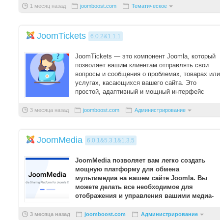
1 месяц назад
joomboost.com
Тематическое
JoomTickets
6.0.2&1.1.1
JoomTickets — это компонент Joomla, который
позволяет вашим клиентам отправлять свои
вопросы и сообщения о проблемах, товарах или
услугах, касающихся вашего сайта. Это
простой, адаптивный и мощный интерфейс
поддержки ...
3 месяца назад
joomboost.com
Администрирование
JoomMedia
6.0.1&5.3.1&1.3.5
JoomMedia позволяет вам легко создать
мощную платформу для обмена
мультимедиа на вашем сайте Joomla. Вы
можете делать все необходимое для
отображения и управления вашими медиа-
элементами, такими как видео, фотографии,
...
3 месяца назад
joomboost.com
Администрирование