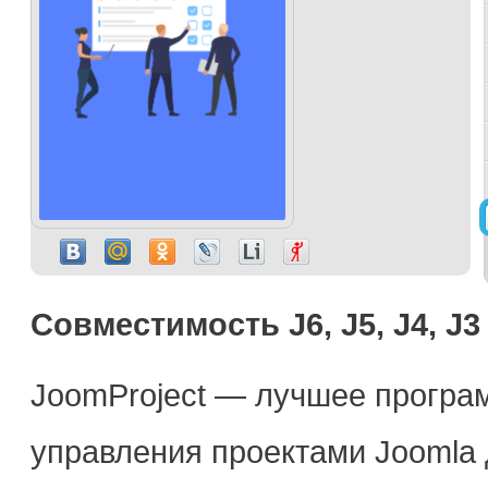
Совместимость J6, J5, J4, J3
JoomProject — лучшее програ
управления проектами Joomla