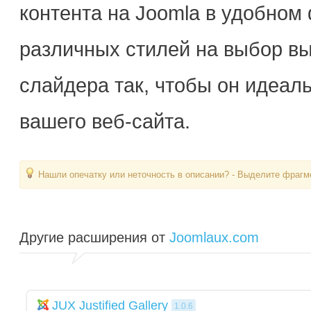
контента
на
Joomla
в
удобном
различных
стилей
на
выбор
в
слайдера
так,
чтобы
он
идеал
вашего
веб
-сайта
.
Нашли опечатку или неточность в описании? - Выделите фрагме
Другие расширения от
Joomlaux.com
JUX Justified Gallery
1.0.6