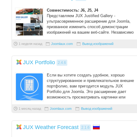
Совместимость: J6, J5, J4
Представляем JUX Justified Gallery -
ультрасовременное расширение для Joomla,
призванное изменить способ демонстрации
изображений на вашем веб-сайте. Независимо
от то ...
1 неделя назад
Joomlaux.com
Вывод изображений
JUX Portfolio
2.4.6
Если вы хотите создать удобное, хорошо
структурированное и привлекательное внешне
портфолио, вам пригодится модуль JUX
Portfolio для Joomla. Это расширение дает
возможность просматривать картинки или
видео, представле ...
1 месяц назад
Joomlaux.com
Вывод изображений
JUX Weather Forecast
2.1.6