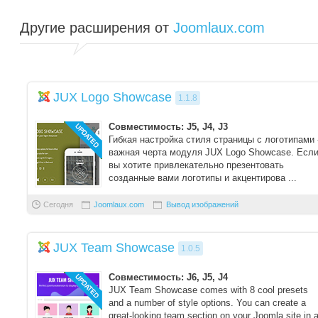
Другие расширения от
Joomlaux.com
JUX Logo Showcase
1.1.8
Совместимость: J5, J4, J3
Гибкая настройка стиля страницы с логотипами 
важная черта модуля JUX Logo Showcase. Есл
вы хотите привлекательно презентовать
созданные вами логотипы и акцентирова ...
Сегодня
Joomlaux.com
Вывод изображений
JUX Team Showcase
1.0.5
Совместимость: J6, J5, J4
JUX Team Showcase comes with 8 cool presets
and a number of style options. You can create a
great-looking team section on your Joomla site in 