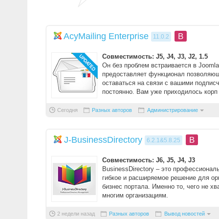
AcyMailing Enterprise
B
11.0.2
Совместимость: J5, J4, J3, J2, 1.5
Он без проблем встраивается в Joomla
предоставляет функционал позволяю
оставаться на связи с вашими подпис
постоянно. Вам уже приходилось корп 
Сегодня
Разных авторов
Администрирование
J-BusinessDirectory
B
6.2.1&5.8.25
Совместимость: J6, J5, J4, J3
BusinessDirectory – это профессионал
гибкое и расширяемое решение для ор
бизнес портала. Именно то, чего не хв
многим организациям.
Компонент не ...
2 недели назад
Разных авторов
Вывод новостей