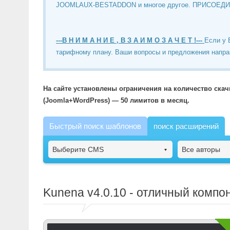
JOOMLAUX-BESTADDON и многое другое. ПРИСОЕД
---В Н И М А Н И Е , В З А И М О З А Ч Е Т !---
Если у 
тарифному плану. Ваши вопросы и предложения напра
На сайте установлены ограничения на количество ска
(Joomla+WordPress) — 50 лимитов в месяц.
Быстрый поиск шаблонов
поиск расширений
Выберите CMS
Все авторы
Kunena
v4.0.10 - отличный компо