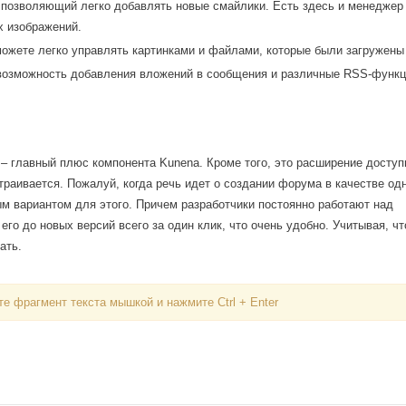
позволяющий легко добавлять новые смайлики. Есть здесь и менеджер 
 изображений.
ожете легко управлять картинками и файлами, которые были загружены 
 возможность добавления вложений в сообщения и различные RSS-функц
– главный плюс компонента Kunena. Кроме того, это расширение доступ
траивается. Пожалуй, когда речь идет о создании форума в качестве одн
ым вариантом для этого. Причем разработчики постоянно работают над
го до новых версий всего за один клик, что очень удобно. Учитывая, ч
ать.
е фрагмент текста мышкой и нажмите Ctrl + Enter