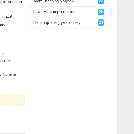
JoomShopping модули
32
статусов на
Реклама и партнерство
25
на сайт.
Hikashop и модули к нему
24
ии.
но
ого из
то Kunena