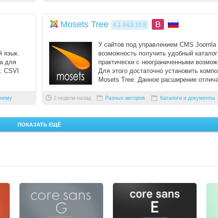
Mosets Tree
B
4.1.4&3.10.8
У сайтов под управлением CMS Joomla 
 язык.
возможность получить удобный каталог
а для
практически с неограниченными возмож
. CSVI
Для этого достаточно установить компо
Mosets Tree. Данное расширение отлич
своей гибк ...
 нему
2 недели назад
Разных авторов
Каталоги и документы
ПОКАЗАТЬ ЕЩЁ