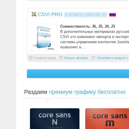
CSVI PRO
9.10.0&8.22.1&8.8.0&7.20
Совместимость: J6, J5, J4, J3
В дополнительных материалах русский
CSVI это компонент импорта и экспорт
системы управления контентом Joomla
позволяет в ...
2 недели назад
Разных авторов
VirtueMart и модули к
Раздаем
премиум графику бесплатно