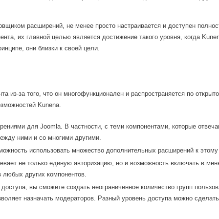
овщиком расширений, не менее просто настраивается и доступен полнос
ента, их главной целью является достижение такого уровня, когда Kune
инципе, они близки к своей цели.
та из-за того, что он многофункционален и распространяется по открыто
озможностей Kunena.
рениями для Joomla. В частности, с теми компонентами, которые отвеча
ежду ними и со многими другими.
можность использовать множество дополнительных расширений к этому 
мевает не только единую авторизацию, но и возможность включать в ме
з любых других компонентов.
 доступа, вы сможете создать неограниченное количество групп пользов
зволяет назначать модераторов. Разный уровень доступа можно сделать