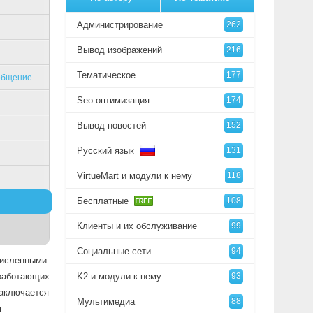
Администрирование
262
Вывод изображений
216
Тематическое
177
общение
Seo оптимизация
174
Вывод новостей
152
Русский язык
131
VirtueMart и модули к нему
118
Бесплатные
108
Клиенты и их обслуживание
99
Социальные сети
94
численными
 работающих
K2 и модули к нему
93
заключается
Мультимедиа
88
м