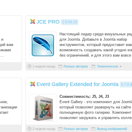
Вход
JCE PRO
2.9.99.10
Настоящий лидер среди визуальных ре
Логин
 и
для Joomla. Добавьте в Joomla набор
щий вам
инструментов, который предоставит ва
чиками
Пароль
возможность создавать какой угодно ко
...
без ограничений, и для этого вам вовсе
нужно знать и ...
1 неделя назад
Разных авторов
Тематическое
Запомнить меня
Вступить в складчину
Event Gallery Extended for Joomla
5.7.8 &
Забыли пароль?
Совместимость: J5, J4, J3
ьное,
Event Gallery - это компонент для Jooml
Забыли логин?
ганизации
который позволяет развернуть на сайте
атает
полноценную фото галерею. Компонент
позволяет загружать и управлять колле
изображений, а та ...
2 недели назад
Разных авторов
Вывод изображений