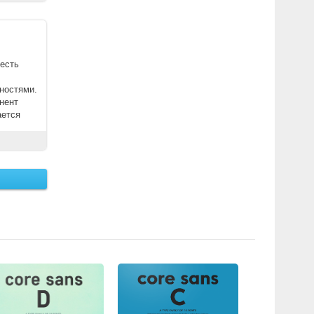
есть
ностями.
нент
ается