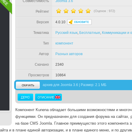
Совместимость
Joomla 3.6
(Оценок :
972
)
Рейтинг
Версия
4.0.10
Тематика
Русский язык
,
Бесплатные
,
Коммуникации и 
Тип
компонент
Автор
Разных авторов
Скачано
2340
Просмотров
10864
архив для Joomla 3.6 | Размер: 2.1 МБ
Компонент Kunena обладает большими возможностями и много
функциями. Он предназначен для создания форума на сайтах,
на базе CMS Joomla. Главное преимущество этого компонента 
айта и в плане единой авторизации, и в плане единого меню, и по други