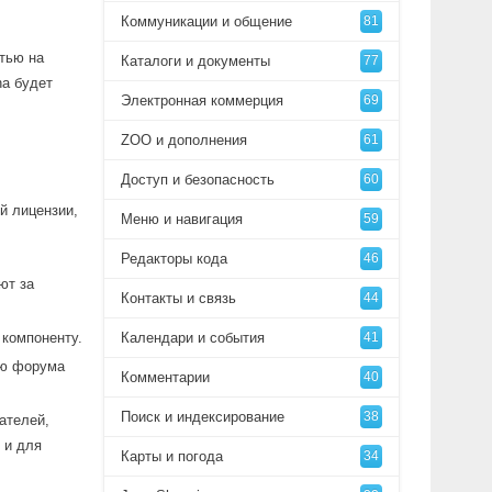
Коммуникации и общение
81
тью на
Каталоги и документы
77
na будет
Электронная коммерция
69
ZOO и дополнения
61
Доступ и безопасность
60
й лицензии,
Меню и навигация
59
Редакторы кода
46
ют за
Контакты и связь
44
компоненту.
Календари и события
41
ню форума
Комментарии
40
Поиск и индексирование
38
ателей,
 и для
Карты и погода
34