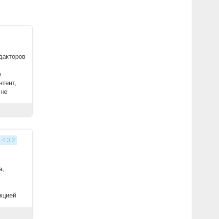
дакторов
м
нтент,
 не
 4.3.2
a,
кцией