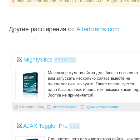
Нашли опечатку или неточность в описании? - Выделите фрагме
Другие расширения от
Alterbrains.com
MightySites
5.6.1&3.2.8
Менеджер мультисайтов для Joomla позволяет
вам запускать несколько сайтов вместе на
одном хостинг аккаунте. Также используется
одна база данных и при этом никаких хаков ядр
Joomla не применяется!
Расшир ...
3 месяца назад
Alterbrains.com
Администрирование
AJAX Toggler Pro
3.2.2
Для настоящего администратора сайта - кажда