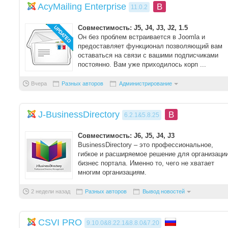
AcyMailing Enterprise
B
11.0.2
Совместимость: J5, J4, J3, J2, 1.5
Он без проблем встраивается в Joomla и
предоставляет функционал позволяющий вам
оставаться на связи с вашими подписчиками
постоянно. Вам уже приходилось корп ...
Вчера
Разных авторов
Администрирование
J-BusinessDirectory
B
6.2.1&5.8.25
Совместимость: J6, J5, J4, J3
BusinessDirectory – это профессиональное,
гибкое и расширяемое решение для организаци
бизнес портала. Именно то, чего не хватает
многим организациям.
Компонент не ...
2 недели назад
Разных авторов
Вывод новостей
CSVI PRO
9.10.0&8.22.1&8.8.0&7.20