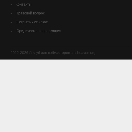
Контакты
Правовой вопрос
О скрытых ссылках
Юридическая информация
2012-2026 © клуб для вебмастеров cmsheaven.org