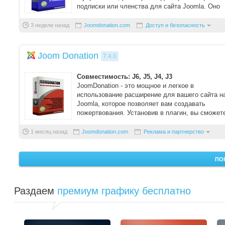
подписки или членства для сайта Joomla. Оно
позволя ...
3 недели назад
Joomdonation.com
Доступ и безопасность
Joom Donation
7.4.0
Совместимость: J6, J5, J4, J3
JoomDonation - это мощное и легкое в
использование расширение для вашего сайта н
Joomla, которое позволяет вам создавать
пожертвования. Установив в плагин, вы сможет
созд ...
1 месяц назад
Joomdonation.com
Реклама и партнерство
ПО
Раздаем
премиум графику бесплатно