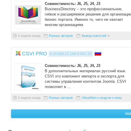
Совместимость: J6, J5, J4, J3
BusinessDirectory – это профессиональное,
гибкое и расширяемое решение для организаци
бизнес портала. Именно то, чего не хватает
многим организациям.
Компонент не ...
2 недели назад
Разных авторов
Вывод новостей
CSVI PRO
9.10.0&8.22.1&8.8.0&7.20
Совместимость: J6, J5, J4, J3
В дополнительных материалах русский язык.
CSVI это компонент импорта и экспорта для
системы управления контентом Joomla. CSVI
позволяет в ...
2 недели назад
Разных авторов
VirtueMart и модули к нему
ПО