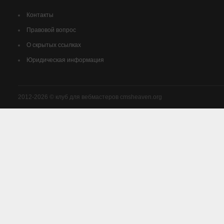
Контакты
Правовой вопрос
О скрытых ссылках
Юридическая информация
2012-2026 © клуб для вебмастеров cmsheaven.org