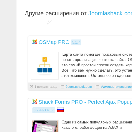
Другие расширения от
Joomlashack.c
OSMap PRO
5.1.7
Карта сайта помогает поисковым сист
понять организацию контента сайта. O
это самый простой способ создать кар
Все, что вам нужно сделать, это уста
этот компонент. Остальное он сделает
...
1 неделя назад
Joomlashack.com
Администрирование
Shack Forms PRO - Perfect Ajax Popu
5.2.4&3.4.17
Одно из самых популярных расширени
каталоге, работающее на AJAX и