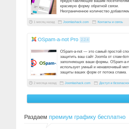
предоставляющее вашим посетителям
красивую форму обратной связи.
Неограниченное количество добавляе
полей, возможность загрузки файлов, 5
1 месяц назад
Joomlashack.com
Контакты и связь
OSpam-a-not Pro
2.2.4
OSpam-a-not — это самый простой спо
защитить ваш сайт Joomla от спам-бот
заполняющих ваши формы. OSpam-a-n
использует умный и ненавязчивый ме
защиты ваших форм от потока спама.
Мы создали OSpam- ...
2 месяца назад
Joomlashack.com
Доступ и безопасно
Раздаем
премиум графику бесплатно