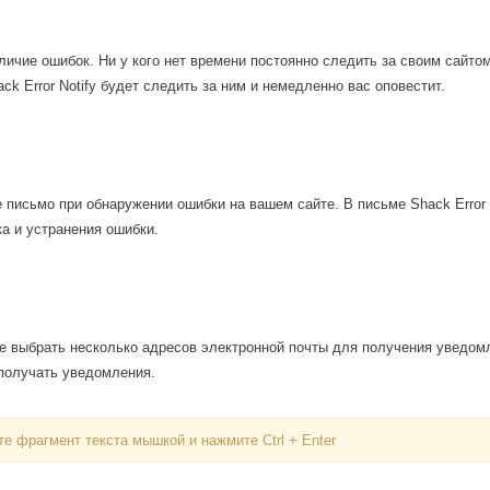
аличие ошибок. Ни у кого нет времени постоянно следить за своим сайтом
ack Error Notify будет следить за ним и немедленно вас оповестит.
е письмо при обнаружении ошибки на вашем сайте. В письме Shack Error 
а и устранения ошибки.
ете выбрать несколько адресов электронной почты для получения уведом
Вход
 получать уведомления.
е фрагмент текста мышкой и нажмите Ctrl + Enter
Логин