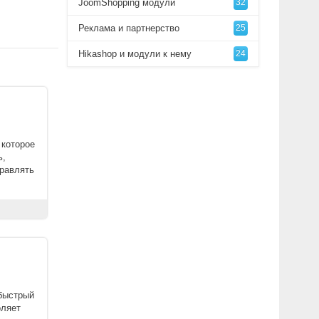
JoomShopping модули
32
Реклама и партнерство
25
Hikashop и модули к нему
24
 которое
ь,
правлять
 быстрый
оляет