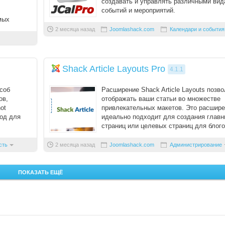
создавать и управлять различными ви
событий и мероприятий.
мых
Основной функционал ком ...
 вар ...
2 месяца назад
Joomlashack.com
Календари и события
Shack Article Layouts Pro
4.1.1
соб
Расширение Shack Article Layouts позв
ов,
отображать ваши статьи во множестве
ot
привлекательных макетов. Это расшир
тод для
идеально подходит для создания глав
страниц или целевых страниц для блого
портфолио, отзывов ...
сть
2 месяца назад
Joomlashack.com
Администрирование
ПОКАЗАТЬ ЕЩЁ