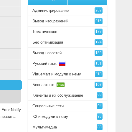
Администрирование
262
Вывод изображений
216
Тематическое
177
Seo оптимизация
174
Вывод новостей
152
Русский язык
131
VirtueMart и модули к нему
118
Бесплатные
108
Клиенты и их обслуживание
99
Социальные сети
94
Error Notify
справить.
K2 и модули к нему
93
Мультимедиа
88