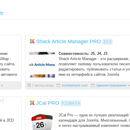
Пароль
om
Запомнить меня
Вступить в складчину
Shack Article Manager PRO
2.1.2
Забыли пароль?
емам
Совместимость: J5, J4, J3
Забыли логин?
SMap -
Shack Article Manager - это расширение,
ту сайта.
позволяет любому пользователю писат
новить
редактировать, публиковать статьи и у
 автомати
ими из интерфейса сайтов Joomla.
1 месяц назад
Joomlashack.com
Администрирование
p Contact Form
JCal PRO
5.1.3&4.5.4
JCal Pro — одна из лучших реализаций
й в JED
календаря для Joomla. Многоязычный,
и легко настраиваемый компонент позв