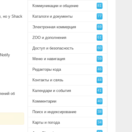
Коммуникации и общение
81
, но у Shack
Каталоги и документы
77
Электронная коммерция
69
ZOO и дополнения
61
Доступ и безопасность
60
Notify
Меню и навигация
59
Редакторы кода
46
Контакты и связь
44
Календари и события
41
лений об
Комментарии
40
Поиск и индексирование
38
Карты и погода
34