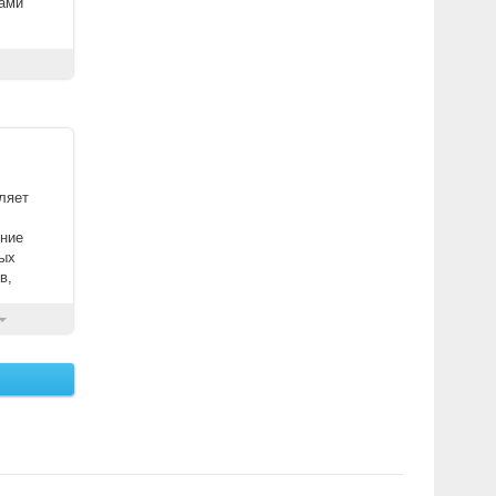
дами
оляет
ение
ных
в,