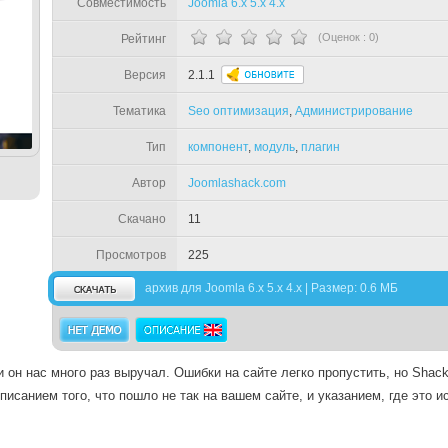
Совместимость
Joomla 6.x 5.x 4.x
(Оценок :
0
)
Рейтинг
Версия
2.1.1
Тематика
Seo оптимизация
,
Администрирование
Тип
компонент
,
модуль
,
плагин
Автор
Joomlashack.com
Скачано
11
Просмотров
225
архив для Joomla 6.x 5.x 4.x | Размер: 0.6 МБ
 он нас много раз выручал. Ошибки на сайте легко пропустить, но Shack 
исанием того, что пошло не так на вашем сайте, и указанием, где это и