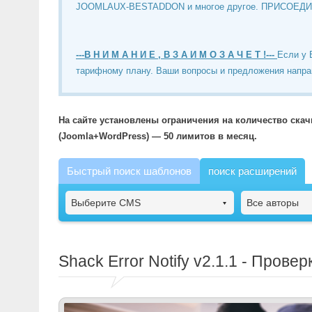
JOOMLAUX-BESTADDON и многое другое. ПРИСОЕД
---В Н И М А Н И Е , В З А И М О З А Ч Е Т !---
Если у 
тарифному плану. Ваши вопросы и предложения напра
На сайте установлены ограничения на количество ска
(Joomla+WordPress) — 50 лимитов в месяц.
Быстрый поиск шаблонов
поиск расширений
Выберите CMS
Все авторы
Shack Error Notify
v2.1.1 - Провер