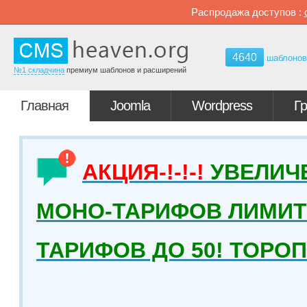
Распродажа доступов :
4640
шаблоно
№1 складчина
премиум шаблонов и расширений
Главная
Joomla
Wordpress
Г
АКЦИЯ-!-!-!
УВЕЛИЧ
МОНО-ТАРИФОВ ЛИМИТ 
ТАРИФОВ ДО 50! ТОРО