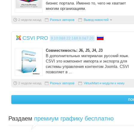
бизнес портала. Именно то, чего не хватает
многим организациям.
Компонент не ...
2 недели назад
Разных авторов
Вывод новостей
CSVI PRO
9.10.0&8.22.1&8.8.0&7.20
Совместимость: J6, J5, J4, J3
В дополнительных материалах русский язык.
CSVI это компонент импорта и экспорта для
системы управления контентом Joomla. CSVI
позволяет в ...
2 недели назад
Разных авторов
VirtueMart и модули к нему
ПО
Раздаем
премиум графику бесплатно