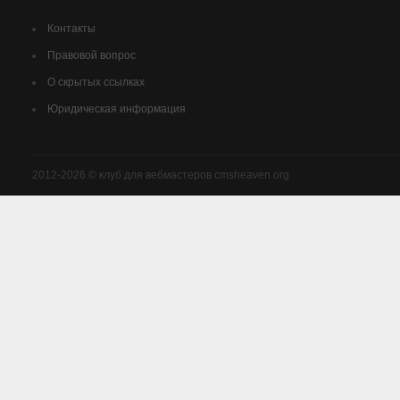
Контакты
Правовой вопрос
О скрытых ссылках
Юридическая информация
2012-2026 © клуб для вебмастеров cmsheaven.org