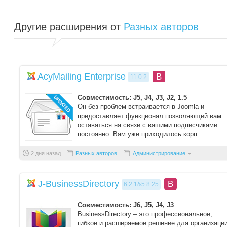
Другие расширения от
Разных авторов
AcyMailing Enterprise
B
11.0.2
Совместимость: J5, J4, J3, J2, 1.5
Он без проблем встраивается в Joomla и
предоставляет функционал позволяющий вам
оставаться на связи с вашими подписчиками
постоянно. Вам уже приходилось корп ...
2 дня назад
Разных авторов
Администрирование
J-BusinessDirectory
B
6.2.1&5.8.25
Совместимость: J6, J5, J4, J3
BusinessDirectory – это профессиональное,
гибкое и расширяемое решение для организаци