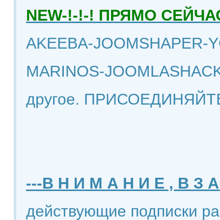
NEW-!-!-! ПРЯМО СЕЙ
AKEEBA-JOOMSHAPER-Y
MARINOS-JOOMLASHACK
другое. ПРИСОЕДИНЯЙТ
---В Н И М А Н И Е , В З А
действующие подписки ра