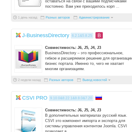
оставаться на связи с вашими подписчиками
постоянно. Вам уже приходилось корп ...
1 день назад
Разных авторов
Администрирование
J-BusinessDirectory
B
6.2.1&5.8.25
Совместимость: J6, J5, J4, J3
BusinessDirectory – это профессиональное,
гибкое и расширяемое решение для организаци
бизнес портала. Именно то, чего не хватает
многим организациям.
Компонент не ...
2 недели назад
Разных авторов
Вывод новостей
CSVI PRO
9.10.0&8.22.1&8.8.0&7.20
Совместимость: J6, J5, J4, J3
В дополнительных материалах русский язык.
CSVI это компонент импорта и экспорта для
системы управления контентом Joomla. CSVI
позволяет в ...