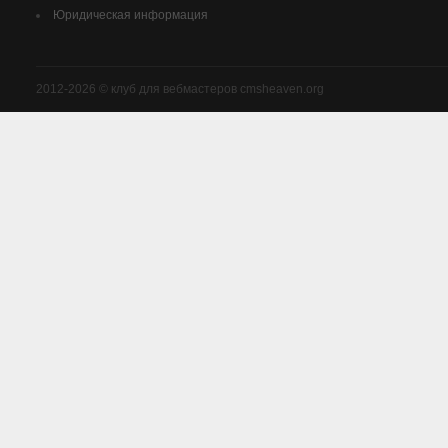
Юридическая информация
2012-2026 © клуб для вебмастеров cmsheaven.org