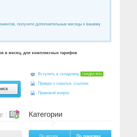
понентов, получите дополнительные месяцы к вашему
тов в месяц, для комплексных тарифов
Вступить в складчину
СКИДКА
80%
Правда о скрытых ссылках
Правовой вопрос
Категории
е № 1 для Joomla
По автору
По тематике