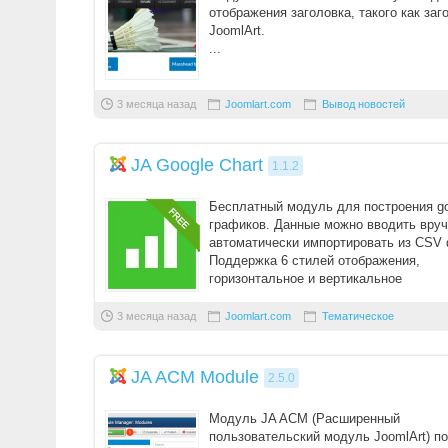
отображения заголовка, такого как заг
JoomlArt.
...
3 месяца назад
Joomlart.com
Вывод новостей
JA Google Chart
1.1.2
Бесплатный модуль для построения go
графиков. Данные можно вводить вру
автоматически импортировать из CSV
Поддержка 6 стилей отображения,
горизонтальное и вертикальное
позиционирование, адаптивная в ...
3 месяца назад
Joomlart.com
Тематическое
JA ACM Module
2.5.0
Модуль JA ACM (Расширенный
пользовательский модуль JoomlArt) п