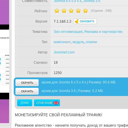
Совместимость
Joomla 6.x 5.x 4.x
,
Joomla 3.6
(Оценок :
248
)
Рейтинг
Версия
7.1.1&6.1.2
Тематика
Seo оптимизация
,
Реклама и партнерство
Тип
компонент
,
модуль
,
плагин
Автор
Joomlart.com
Скачано
18
Просмотров
1250
архив для Joomla 6.x 5.x 4.x | Размер: 95.6 МБ
архив для Joomla 3.6 | Размер: 5.2 МБ
МОНЕТИЗИРУЙТЕ СВОЙ РЕКЛАМНЫЙ ТРАФИК!
Рекламное агентство - начните получать доход от вашего траф