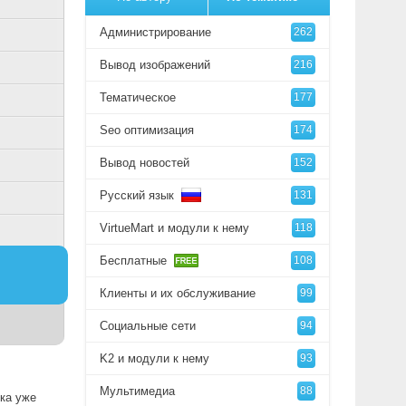
Администрирование
262
Вывод изображений
216
Тематическое
177
Seo оптимизация
174
Вывод новостей
152
Русский язык
131
VirtueMart и модули к нему
118
Бесплатные
108
Клиенты и их обслуживание
99
Социальные сети
94
K2 и модули к нему
93
Мультимедиа
88
ика уже