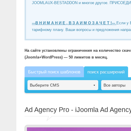
JOOMLAUX-BESTADDON и многое другое. ПРИСОЕД
---В Н И М А Н И Е , В З А И М О З А Ч Е Т !---
Если у 
тарифному плану. Ваши вопросы и предложения напра
На сайте установлены ограничения на количество ска
(Joomla+WordPress) — 50 лимитов в месяц.
Быстрый поиск шаблонов
поиск расширений
Выберите CMS
Все авторы
Ad Agency Pro - iJoomla Ad Agenc