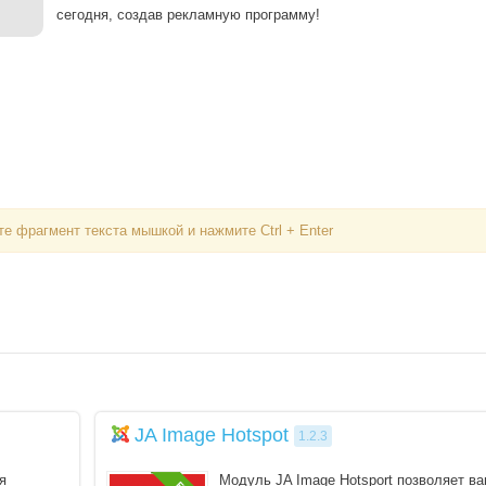
сегодня, создав рекламную программу!
е фрагмент текста мышкой и нажмите Ctrl + Enter
Вход
Логин
Пароль
JA Image Hotspot
1.2.3
Запомнить меня
я
Модуль JA Image Hotsport позволяет в