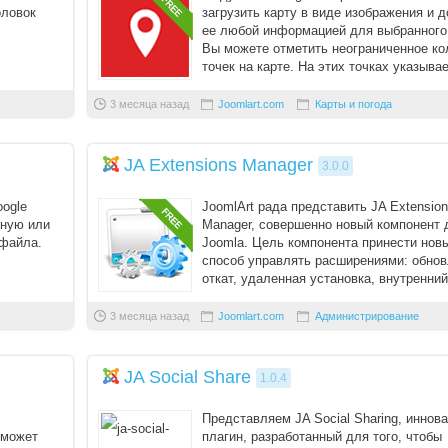
оловок
загрузить карту в виде изображения и 
Вступить в складчину
ее любой информацией для выбранного 
Вы можете отметить неограниченное ко
Забыли пароль?
точек на карте. На этих точках указывает
Забыли логин?
3 месяца назад
Joomlart.com
Карты и погода
JA Extensions Manager
3.0.0
ogle
JoomlArt рада представить JA Extensio
чную или
Manager, совершенно новый компонент 
 файла.
Joomla. Цель компонента принести нов
способ управлять расширениями: обнов
откат, удаленная установка, внутренний
репозиторий и ср ...
3 месяца назад
Joomlart.com
Администрирование
JA Social Share
1.0.4
Представляем JA Social Sharing, иннов
оможет
плагин, разработанный для того, чтобы