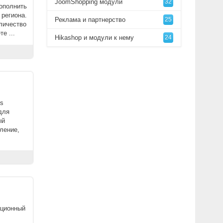
JoomShopping модули
32
дополнить
региона.
Реклама и партнерство
25
личество
е ...
Hikashop и модули к нему
24
ns
для
ый
ление,
ационный