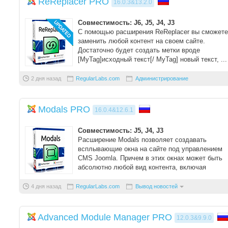
ReReplacer PRO
16.0.3&13.2.0
Совместимость: J6, J5, J4, J3
С помощью расширения ReReplacer вы сможете
заменить любой контент на своем сайте.
Достаточно будет создать метки вроде
[MyTag]исходный текст[/ MyTag] новый текст, ...
2 дня назад
RegularLabs.com
Администрирование
Modals PRO
16.0.4&12.6.1
Совместимость: J5, J4, J3
Расширение Modals позволяет создавать
всплывающие окна на сайте под управлением
CMS Joomla. Причем в этих окнах может быть
абсолютно любой вид контента, включая
тексты, из ...
4 дня назад
RegularLabs.com
Вывод новостей
Advanced Module Manager PRO
12.0.3&9.9.0