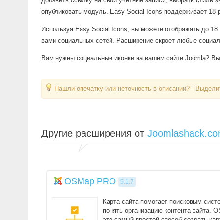
добавить ссылку на свои учетные записи, выбрать стиль 
опубликовать модуль. Easy Social Icons поддерживает 18
Используя Easy Social Icons, вы можете отображать до 1
вами социальных сетей. Расширение скроет любые социаль
Вам нужны социальные иконки на вашем сайте Joomla? Выб
Нашли опечатку или неточность в описании? - Выделит
Другие расширения от
Joomlashack.c
OSMap PRO
5.1.7
Карта сайта помогает поисковым сист
понять организацию контента сайта. O
это самый простой способ создать кар