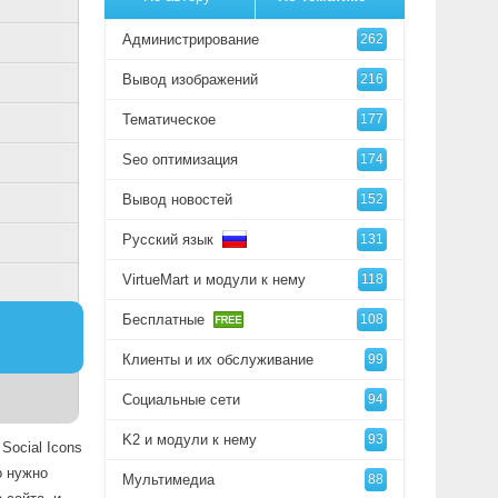
Администрирование
262
Вывод изображений
216
Тематическое
177
Seo оптимизация
174
Вывод новостей
152
Русский язык
131
VirtueMart и модули к нему
118
Бесплатные
108
Клиенты и их обслуживание
99
Социальные сети
94
K2 и модули к нему
93
Social Icons
о нужно
Мультимедиа
88