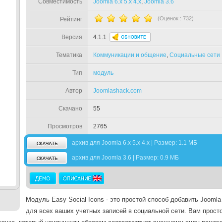
Совместимость
Joomla 6.x 5.x 4.x
,
Joomla 3.6
(Оценок :
732
)
Рейтинг
Версия
4.1.1
Тематика
Коммуникации и общение
,
Социальные сети
Тип
модуль
Автор
Joomlashack.com
Скачано
55
Просмотров
2765
архив для Joomla 6.x 5.x 4.x | Размер: 1.1 МБ
архив для Joomla 3.6 | Размер: 0.9 МБ
Модуль Easy Social Icons - это простой способ добавить Joomla 
для всех ваших учетных записей в социальной сети. Вам прост