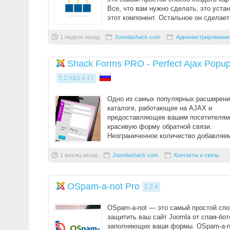
Все, что вам нужно сделать, это уста
этот компонент. Остальное он сделает
...
1 неделя назад
Joomlashack.com
Администрирование
Shack Forms PRO - Perfect Ajax Popu
5.2.4&3.4.17
Одно из самых популярных расширени
каталоге, работающее на AJAX и
предоставляющее вашим посетителям
красивую форму обратной связи.
Неограниченное количество добавляе
полей, возможность загрузки файлов, 5
1 месяц назад
Joomlashack.com
Контакты и связь
OSpam-a-not Pro
2.2.4
OSpam-a-not — это самый простой спо
защитить ваш сайт Joomla от спам-бот
заполняющих ваши формы. OSpam-a-n