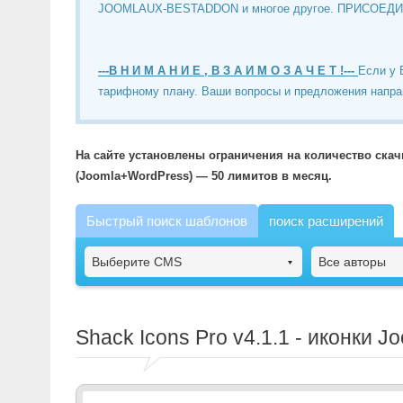
JOOMLAUX-BESTADDON и многое другое. ПРИСОЕД
---В Н И М А Н И Е , В З А И М О З А Ч Е Т !---
Если у 
тарифному плану. Ваши вопросы и предложения напра
На сайте установлены ограничения на количество ска
(Joomla+WordPress) — 50 лимитов в месяц.
Быстрый поиск шаблонов
поиск расширений
Выберите CMS
Все авторы
Shack Icons Pro
v4.1.1 - иконки J