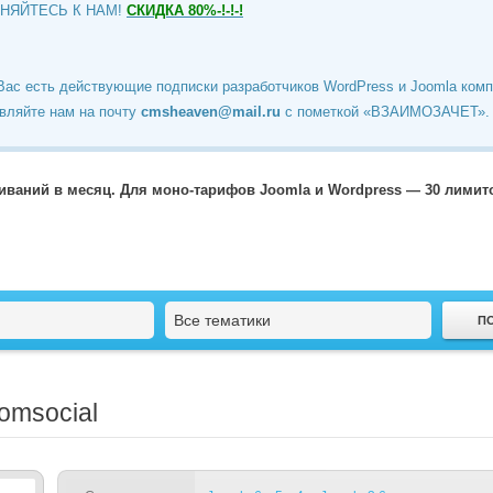
ИНЯЙТЕСЬ К НАМ!
СКИДКА 80%-!-!-!
Вас есть действующие подписки разработчиков WordPress и Joomla ком
вляйте нам на почту
cmsheaven@mail.ru
c пометкой «ВЗАИМОЗАЧЕТ».
чиваний в месяц. Для моно-тарифов Joomla и Wordpress — 30 лими
Все тематики
oomsocial