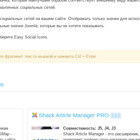
значка, который наилучшим образом соответствует внешнему виду вашего
 различных социальных сетей.
8 социальных сетей на вашем сайте. Отображать только значки для испо
ные значки Joomla, которые вы не хотите показывать.
ерите Easy Social Icons.
е фрагмент текста мышкой и нажмите Ctrl + Enter
Вход
om
Логин
Пароль
Shack Article Manager PRO
2.1.2
емам
Совместимость: J5, J4, J3
Запомнить меня
SMap -
Shack Article Manager - это расширение,
ту сайта.
позволяет любому пользователю писат