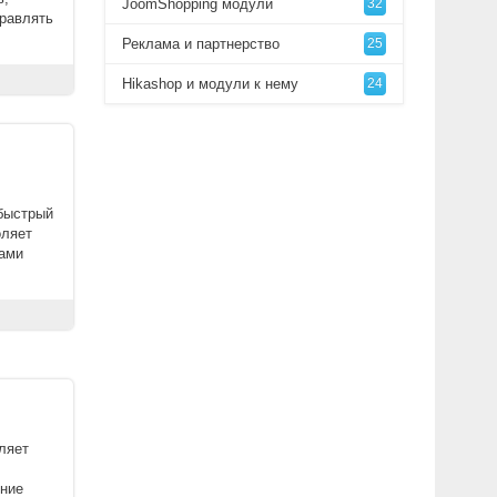
JoomShopping модули
32
правлять
Реклама и партнерство
25
Hikashop и модули к нему
24
 быстрый
оляет
дами
оляет
ение