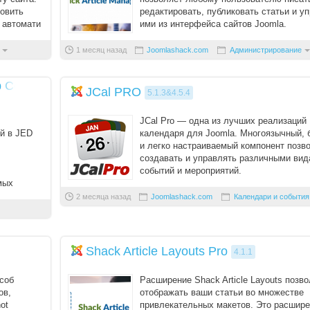
новить
Вступить в складчину
редактировать, публиковать статьи и у
 автомати
ими из интерфейса сайтов Joomla.
Забыли пароль?
1 месяц назад
Joomlashack.com
Администрирование
Забыли логин?
p Contact Form
JCal PRO
5.1.3&4.5.4
JCal Pro — одна из лучших реализаций
й в JED
календаря для Joomla. Многоязычный,
и легко настраиваемый компонент позв
создавать и управлять различными ви
событий и мероприятий.
мых
Основной функционал ком ...
 вар ...
2 месяца назад
Joomlashack.com
Календари и события
Shack Article Layouts Pro
4.1.1
соб
Расширение Shack Article Layouts позв
ов,
отображать ваши статьи во множестве
ot
привлекательных макетов. Это расшир