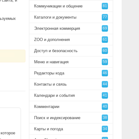
 сайта, и
Коммуникации и общение
81
Каталоги и документы
77
льзуемых
Электронная коммерция
69
ZOO и дополнения
61
Доступ и безопасность
60
Меню и навигация
59
Редакторы кода
46
Контакты и связь
44
Календари и события
41
Комментарии
40
Поиск и индексирование
38
Карты и погода
34
 которое
ь,