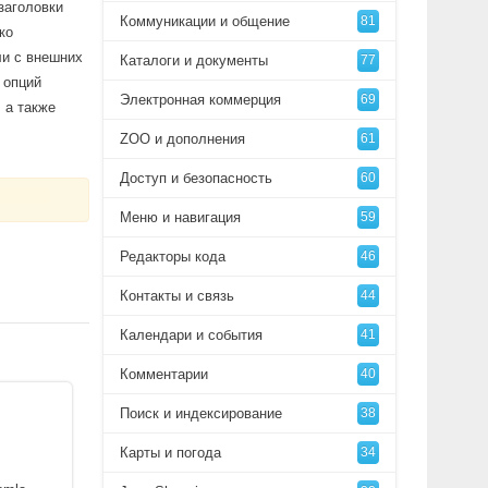
заголовки
Коммуникации и общение
81
ко
ли с внешних
Каталоги и документы
77
 опций
Электронная коммерция
69
 а также
ZOO и дополнения
61
Доступ и безопасность
60
Меню и навигация
59
Редакторы кода
46
Контакты и связь
44
Календари и события
41
Комментарии
40
Поиск и индексирование
38
Карты и погода
34