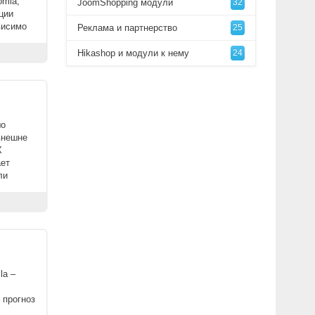
omla,
JoomShopping модули
32
ции
висимо
Реклама и партнерство
25
Hikashop и модули к нему
24
шо
внешне
X
ает
ли
la –
 прогноз