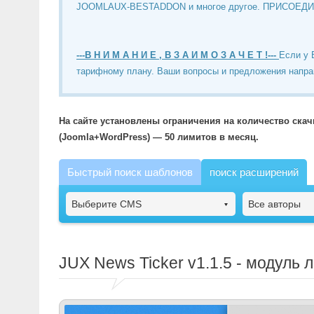
JOOMLAUX-BESTADDON и многое другое. ПРИСОЕД
---В Н И М А Н И Е , В З А И М О З А Ч Е Т !---
Если у 
тарифному плану. Ваши вопросы и предложения напра
На сайте установлены ограничения на количество ска
(Joomla+WordPress) — 50 лимитов в месяц.
Быстрый поиск шаблонов
поиск расширений
Выберите CMS
Все авторы
JUX News Ticker
v1.1.5 - модуль 