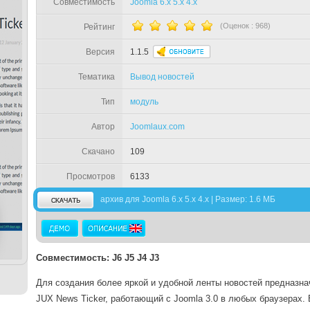
Совместимость
Joomla 6.x 5.x 4.x
(Оценок :
968
)
Рейтинг
Версия
1.1.5
Тематика
Вывод новостей
Тип
модуль
Автор
Joomlaux.com
Скачано
109
Просмотров
6133
архив для Joomla 6.x 5.x 4.x | Размер: 1.6 МБ
Совместимость: J6 J5 J4 J3
Для создания более яркой и удобной ленты новостей предназн
JUX News Ticker, работающий с Joomla 3.0 в любых браузерах. 