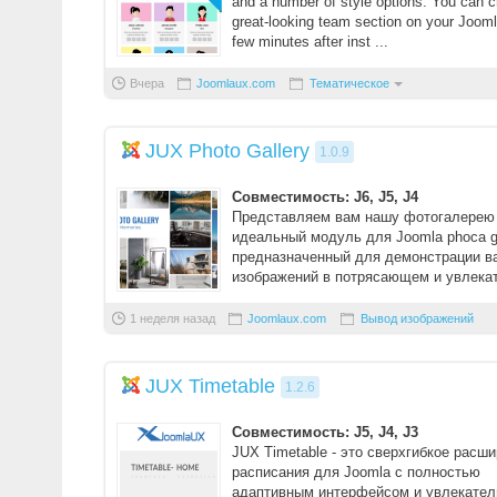
and a number of style options. You can c
great-looking team section on your Joomla
few minutes after inst ...
Вчера
Joomlaux.com
Тематическое
JUX Photo Gallery
1.0.9
Совместимость: J6, J5, J4
Представляем вам нашу фотогалерею 
идеальный модуль для Joomla phoca ga
предназначенный для демонстрации в
изображений в потрясающем и увлека
виде. ...
1 неделя назад
Joomlaux.com
Вывод изображений
JUX Timetable
1.2.6
Совместимость: J5, J4, J3
JUX Timetable - это сверхгибкое расш
расписания для Joomla с полностью
адаптивным интерфейсом и увлекате