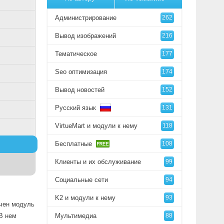
Администрирование
262
Вывод изображений
216
Тематическое
177
Seo оптимизация
174
Вывод новостей
152
Русский язык
131
VirtueMart и модули к нему
118
Бесплатные
108
Клиенты и их обслуживание
99
Социальные сети
94
K2 и модули к нему
93
ачен модуль
В нем
Мультимедиа
88