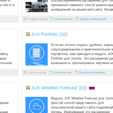
reate a
ультрасовременное расширение для Jo
 site in a
призванное изменить способ демонстра
изображений на вашем веб-сайте. Неза
Вход
от то ...
1 неделя назад
Joomlaux.com
Вывод изображений
Логин
JUX Portfolio
2.4.6
Пароль
Если вы хотите создать удобное, хоро
-
структурированное и привлекательное 
llery,
портфолио, вам пригодится модуль JU
аших
Portfolio для Joomla. Это расширение д
Запомнить меня
тельном
возможность просматривать картинки и
видео, представле ...
Вступить в складчину
1 месяц назад
Joomlaux.com
Вывод изображений
Забыли пароль?
Забыли логин?
JUX Weather Forecast
2.1.6
Модуль JUX Weather Forecast для Joom
ирение
простой способ представлять для
пользователей вашего сайта подробный
льным
погоды. Информацию это расширение