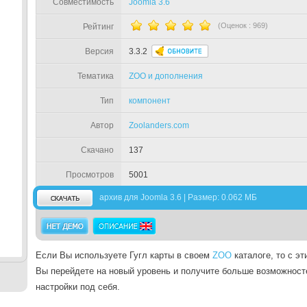
Совместимость
Joomla 3.6
(Оценок :
969
)
Рейтинг
Версия
3.3.2
Тематика
ZOO и дополнения
Тип
компонент
Автор
Zoolanders.com
Скачано
137
Просмотров
5001
архив для Joomla 3.6 | Размер: 0.062 МБ
Если Вы используете Гугл карты в своем
ZOO
каталоге, то с э
Вы перейдете на новый уровень и получите больше возможност
настройки под себя.