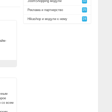
JoomShopping модули
32
Реклама и партнерство
25
Hikashop и модули к нему
24
айм-
 ...
анным
орое
н со всем
егким