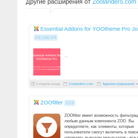
Другие расширения от
Zoolanders.com
Essential Addons for YOOtheme Pro J
3.0.13&1.9.9
...
2 недели назад
Zoolanders.com
Администрирование
ZOOfilter
3.3.5
ZOOfilter имеет возможность фильтрац
любым данным компонента ZOO. Вы
определяете, как элементы, которые
пользователи смогут включить в поиск
управлять выводом результатов - все 