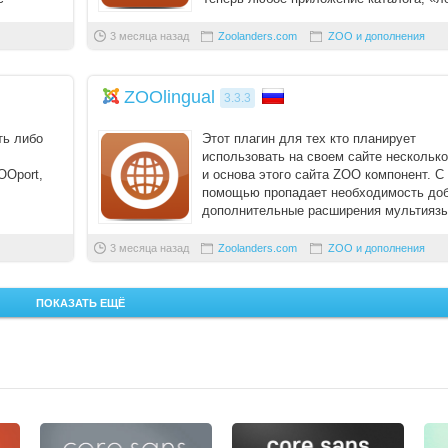
движением ру ...
Логин
3 месяца назад
Zoolanders.com
ZOO и дополнения
Пароль
ZOOlingual
3.3.3
ть либо
Этот плагин для тех кто планирует
Запомнить меня
использовать на своем сайте несколько
OOport,
и основа этого сайта ZOO компонент. С 
Вступить в складчину
помощью пропадает необходимость до
дополнительные расширения мультияз
Забыли пароль?
...
от сторонних ...
3 месяца назад
Zoolanders.com
ZOO и дополнения
Забыли логин?
ПОКАЗАТЬ ЕЩЁ