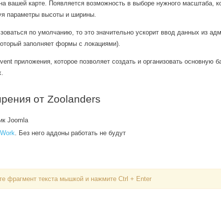
на вашей карте. Появляется возможность в выборе нужного масштаба, к
уя параметры высоты и ширины.
ьзоваться по умолчанию, то это значительно ускорит ввод данных из адм
который заполняет формы с локациями).
ent приложения, которое позволяет создать и организовать основную б
х.
рения от Zoolanders
ик Joomla
eWork
. Без него аддоны работать не будут
е фрагмент текста мышкой и нажмите Ctrl + Enter