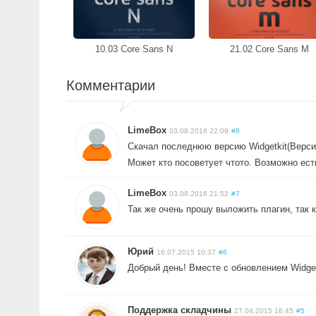
10.03 Core Sans N
21.02 Core Sans M
Комментарии
LimeBox
03.08.2016 22:09
#8
Скачал последнюю версию Widgetkit(Версия 
Может кто посоветует чтото. Возможно есть
LimeBox
03.08.2016 21:52
#7
Так же очень прошу выложить плагин, так к
Юрий
16.07.2015 10:37
#6
Добрый день! Вместе с обновлением Widget
Поддержка складчины
27.04.2015 18:45
#5