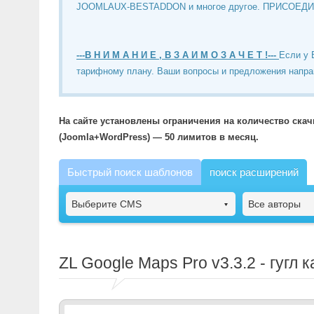
JOOMLAUX-BESTADDON и многое другое. ПРИСОЕД
---В Н И М А Н И Е , В З А И М О З А Ч Е Т !---
Если у 
тарифному плану. Ваши вопросы и предложения напра
На сайте установлены ограничения на количество ска
(Joomla+WordPress) — 50 лимитов в месяц.
Быстрый поиск шаблонов
поиск расширений
Выберите CMS
Все авторы
ZL Google Maps Pro
v3.3.2 - гугл