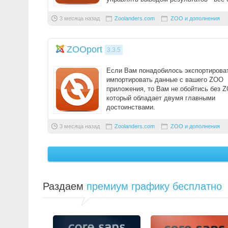
помощью стандартных макето ...
3 месяца назад
Zoolanders.com
ZOO и дополнения
ZOOport
3.3.5
Если Вам понадобилось экспортирова
импортировать данные с вашего ZOO
приложения, то Вам не обойтись без Z
который обладает двумя главными
достоинствами.
Первое из них, поддержка пользовател 
3 месяца назад
Zoolanders.com
ZOO и дополнения
Раздаем
премиум графику бесплатно