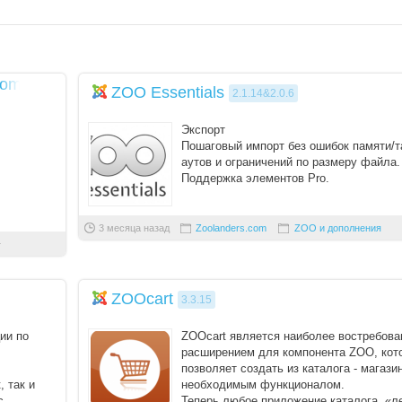
oomla
ZOO Essentials
2.1.14&2.0.6
Экспорт
Пошаговый импорт без ошибок памяти/т
аутов и ограничений по размеру файла.
Поддержка элементов Pro.
Элементы условного рендеринга
Установите расширенные правила доступ
3 месяца назад
Zoolanders.com
ZOO и дополнения
ZOOcart
3.3.15
ии по
ZOOcart является наиболее востребов
расширением для компонента ZOO, кот
Вход
позволяет создать из каталога - магази
, так и
необходимым функционалом.
с
Теперь любое приложение каталога, «л