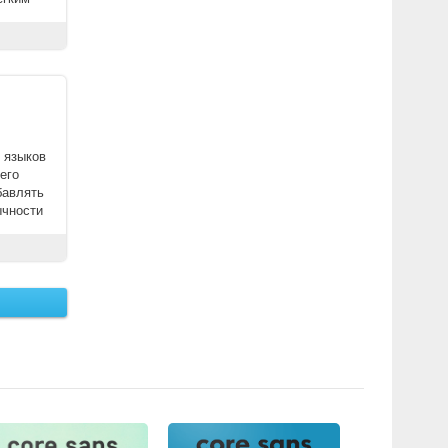
 языков
его
бавлять
ычности