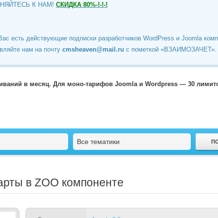
ИНЯЙТЕСЬ К НАМ!
СКИДКА 80%-!-!-!
Вас есть действующие подписки разработчиков WordPress и Joomla ком
вляйте нам на почту
cmsheaven@mail.ru
c пометкой «ВЗАИМОЗАЧЕТ».
чиваний в месяц. Для моно-тарифов Joomla и Wordpress — 30 лими
Все тематики
 карты в ZOO компоненте