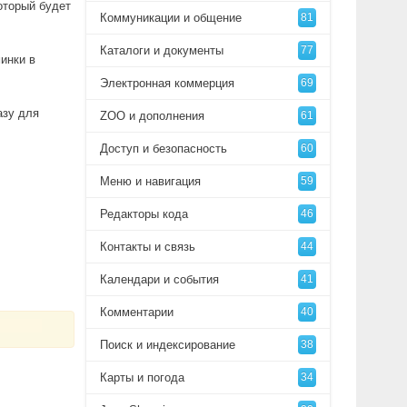
оторый будет
Коммуникации и общение
81
Каталоги и документы
77
инки в
Электронная коммерция
69
азу для
ZOO и дополнения
61
Доступ и безопасность
60
Меню и навигация
59
Редакторы кода
46
Контакты и связь
44
Календари и события
41
Комментарии
40
Поиск и индексирование
38
Карты и погода
34