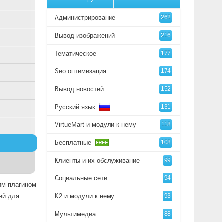
Администрирование
262
Вывод изображений
216
Тематическое
177
Seo оптимизация
174
Вывод новостей
152
Русский язык
131
VirtueMart и модули к нему
118
Бесплатные
108
Клиенты и их обслуживание
99
Социальные сети
94
тим плагином
ей для
K2 и модули к нему
93
Мультимедиа
88